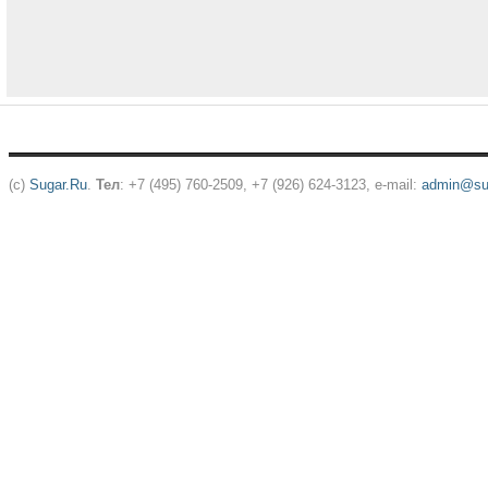
(c)
Sugar.Ru
.
Тел
: +7 (495) 760-2509, +7 (926) 624-3123, e-mail:
admin@sug