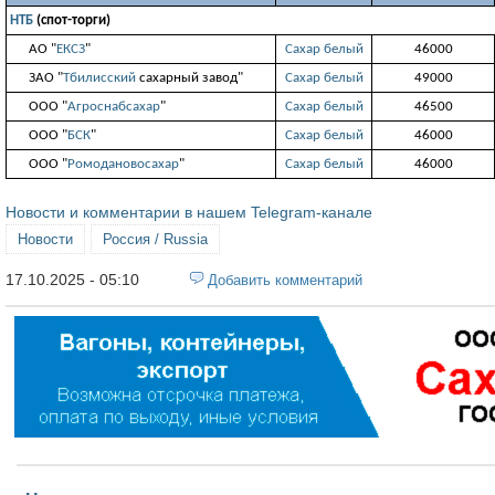
НТБ
(спот-торги)
АО "
ЕКСЗ
"
Сахар белый
46000
ЗАО "
Тбилисский
сахарный завод"
Сахар белый
49000
ООО "
Агроснабсахар
"
Сахар белый
46500
ООО "
БСК
"
Сахар белый
46000
ООО "
Ромодановосахар
"
Сахар белый
46000
Новости и комментарии в нашем Telegram-канале
Новости
Россия / Russia
17.10.2025 - 05:10
Добавить комментарий