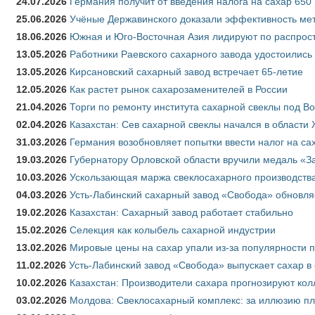
24.07.2026
Германия получит от введения налога на сахар 650
25.06.2026
Учёные Державинского доказали эффективность ме
18.06.2026
Южная и Юго-Восточная Азия лидируют по распрост
13.05.2026
Работники Раевского сахарного завода удостоились
13.05.2026
Кирсановский сахарный завод встречает 65-летие
12.05.2026
Как растет рынок сахарозаменителей в России
21.04.2026
Торги по ремонту института сахарной свеклы под В
02.04.2026
Казахстан: Сев сахарной свеклы начался в области 
31.03.2026
Германия возобновляет попытки ввести налог на сах
19.03.2026
Губернатору Орловской области вручили медаль «За
10.03.2026
Ускользающая маржа свеклосахарного производства
04.03.2026
Усть-Лабинский сахарный завод «Свобода» обновля
19.02.2026
Казахстан: Сахарный завод работает стабильно
15.02.2026
Селекция как колыбель сахарной индустрии
13.02.2026
Мировые цены на сахар упали из-за популярности 
11.02.2026
Усть-Лабинский завод «Свобода» выпускает сахар в 
10.02.2026
Казахстан: Производители сахара прогнозируют кол
03.02.2026
Молдова: Свеклосахарный комплекс: за иллюзию пл