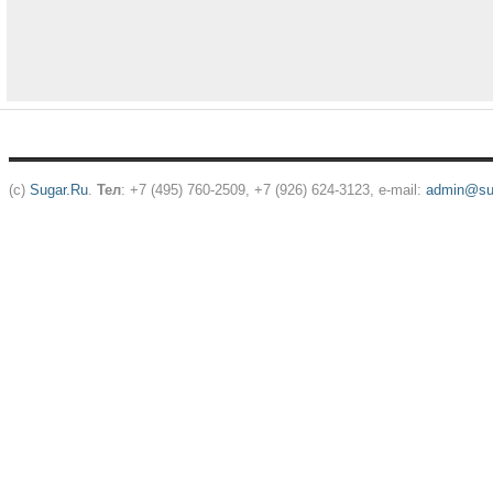
(c)
Sugar.Ru
.
Тел
: +7 (495) 760-2509, +7 (926) 624-3123, e-mail:
admin@sug