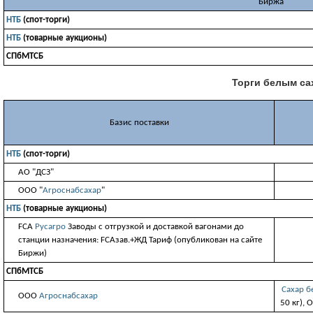
Биржа
НТБ
(спот-торги)
НТБ
(товарные аукционы)
СПбМТСБ
Торги белым сах
Базис поставки
НТБ
(спот-торги)
АО "ДСЗ"
ООО "
Агроснабсахар
"
НТБ
(товарные аукционы)
FCA
Русагро
Заводы с отгрузкой и доставкой вагонами до
станции назначения: FCAзав.+ЖД Тариф (опубликован на сайте
Биржи)
СПбМТСБ
Сахар б
ООО
Агроснабсахар
50 кг),