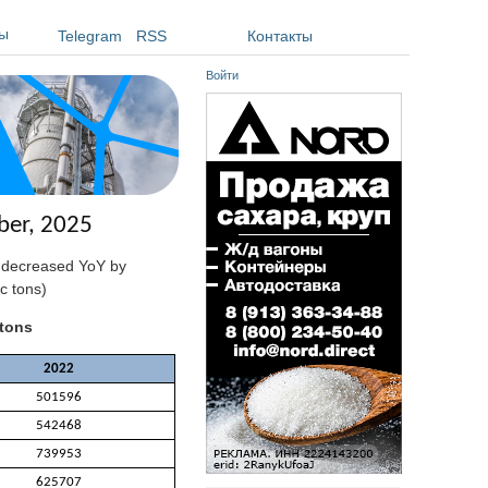
ы
Telegram
RSS
Контакты
Войти
ber, 2025
s decreased YoY by
c tons)
 tons
2022
501596
542468
739953
625707