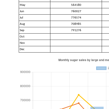
May
564180
Jun
760027
Jul
776574
Aug
708985
Sep
791276
Oct
Nov
Dec