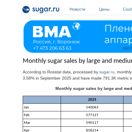
Перейти к основному содержанию
Новости
Цены
Соо
Monthly sugar sales by large and mediu
According to Rosstat data, processed by
sugar.ru
, monthl
3.58% in September 2025
and have made 791.3K metric to
Monthly sugar sales by large and med
2025
Jan
540063
Feb
577127
Mar
590117
Apr
656214