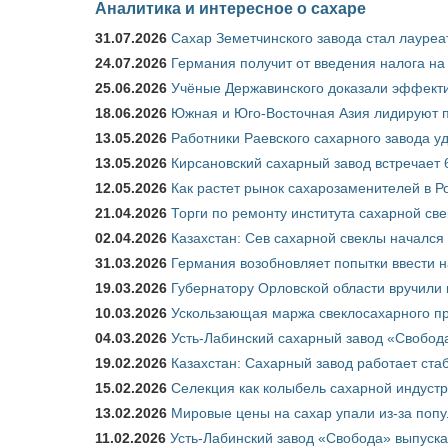
Аналитика и интересное о сахаре
31.07.2026
Сахар Земетчинского завода стал лауреа
24.07.2026
Германия получит от введения налога на
25.06.2026
Учёные Державинского доказали эффекти
18.06.2026
Южная и Юго-Восточная Азия лидируют п
13.05.2026
Работники Раевского сахарного завода у
13.05.2026
Кирсановский сахарный завод встречает 
12.05.2026
Как растет рынок сахарозаменителей в Р
21.04.2026
Торги по ремонту института сахарной св
02.04.2026
Казахстан: Сев сахарной свеклы начался 
31.03.2026
Германия возобновляет попытки ввести на
19.03.2026
Губернатору Орловской области вручили 
10.03.2026
Ускользающая маржа свеклосахарного пр
04.03.2026
Усть-Лабинский сахарный завод «Свобод
19.02.2026
Казахстан: Сахарный завод работает ста
15.02.2026
Селекция как колыбель сахарной индуст
13.02.2026
Мировые цены на сахар упали из-за поп
11.02.2026
Усть-Лабинский завод «Свобода» выпускае