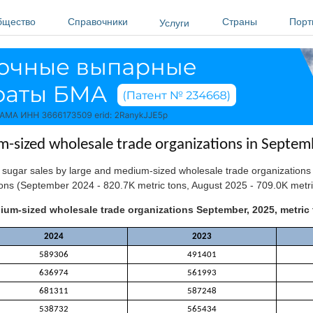
бщество
Справочники
Страны
Порт
Услуги
m-sized wholesale trade organizations in Septem
y sugar sales by large and medium-sized wholesale trade organization
ns (September 2024 - 820.7K metric tons, August 2025 - 709.0K metri
ium-sized wholesale trade organizations September, 2025, metric
2024
2023
589306
491401
636974
561993
681311
587248
538732
565434