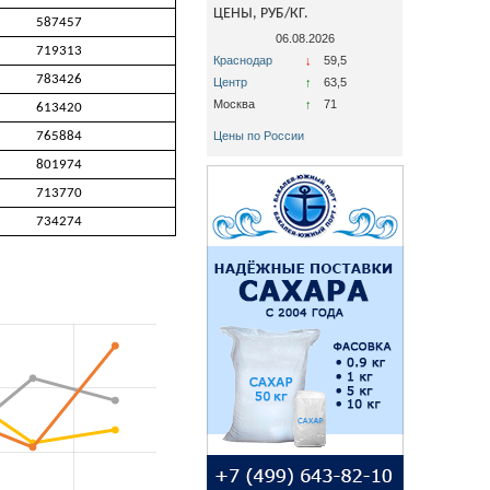
ЦЕНЫ, РУБ/КГ.
587457
06.08.2026
719313
Краснодар
↓
59,5
783426
Центр
↑
63,5
Москва
↑
71
613420
765884
Цены по России
801974
713770
734274