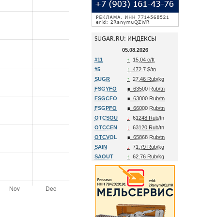
SUGAR.RU: ИНДЕКСЫ
05.08.2026
#11
↑
15.04 c/ft
#5
↑
472.7 $/tn
SUGR
↑
27.46 Rub/kg
FSGYFO
∎
63500 Rub/tn
FSGCFO
∎
63000 Rub/tn
FSGPFO
∎
66000 Rub/tn
OTCSOU
↓
61248 Rub/tn
OTCCEN
↓
63120 Rub/tn
OTCVOL
∎
65868 Rub/tn
SAIN
↓
71.79 Rub/kg
SAOUT
↑
62.76 Rub/kg