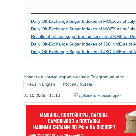
Daily Off-Exchange Sugar Indexes of MOEX as of July
Daily Off-Exchange Sugar Indexes of MOEX as of July
Results of refined sugar trading session at NME on D
Daily Off-Exchange Sugar Indexes of JSC NME as of A
Daily Off-Exchange Sugar Indexes of JSC NME as of A
Новости и комментарии в нашем Telegram-канале
News in English
Россия / Russia
31.10.2025 - 11:10
Добавить комментарий