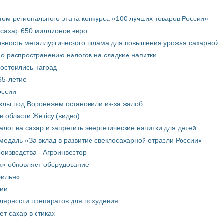
том регионального этапа конкурса «100 лучших товаров России»
 сахар 650 миллионов евро
вность металлургического шлама для повышения урожая сахарной
о распространению налогов на сладкие напитки
достоились наград
65-летие
оссии
еклы под Воронежем остановили из-за жалоб
в области Жетісу (видео)
лог на сахар и запретить энергетические напитки для детей
медаль «За вклад в развитие свеклосахарной отрасли России»
оизводства - Агроинвестор
а» обновляет оборудование
бильно
рии
улярности препаратов для похудения
т сахар в стиках