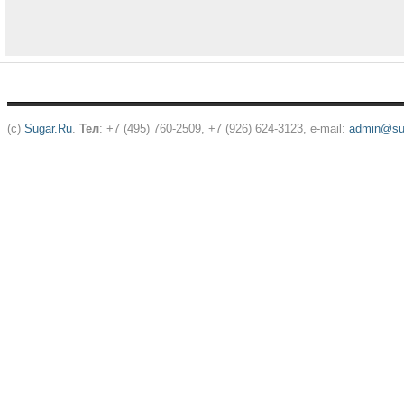
(c)
Sugar.Ru
.
Тел
: +7 (495) 760-2509, +7 (926) 624-3123, e-mail:
admin@sug