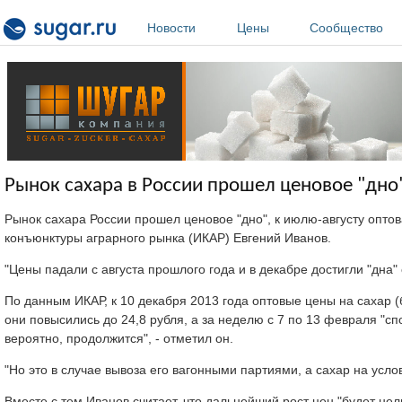
Перейти к основному содержанию
Новости
Цены
Сообщество
Рынок сахара в России прошел ценовое "дно"
Рынок сахара России прошел ценовое "дно", к июлю-августу опто
конъюнктуры аграрного рынка (ИКАР) Евгений Иванов.
"Цены падали с августа прошлого года и в декабре достигли "дна" 
По данным ИКАР, к 10 декабря 2013 года оптовые цены на сахар (б
они повысились до 24,8 рубля, а за неделю с 7 по 13 февраля "сп
вероятно, продолжится", - отметил он.
"Но это в случае вывоза его вагонными партиями, а сахар на услов
Вместе с тем Иванов считает, что дальнейший рост цен "будет нел