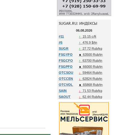
SUGAR.RU: ИНДЕКСЫ
06.08.2026
#11
↑
15.15 c/ft
#5
↑
476.9 $/tn
SUGR
↑
27.72 Rub/kg
FSGYFO
∎
63500 Rub/tn
FSGCFO
↑
63700 Rub/tn
FSGPFO
∎
66000 Rub/tn
OTCSOU
↓
59464 Rub/tn
OTCCEN
↓
62824 Rub/tn
OTCVOL
∎
65868 Rub/tn
SAIN
↓
71.53 Rub/kg
SAOUT
↓
62.44 Rub/kg