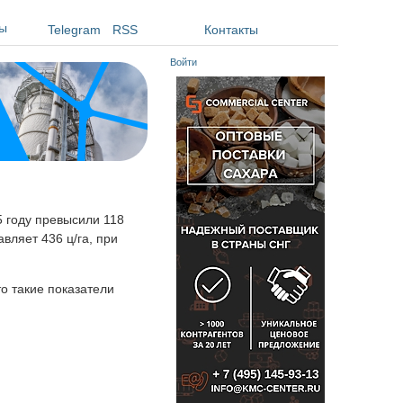
ы
Telegram
RSS
Контакты
Войти
5 году превысили 118
авляет 436 ц/га, при
о такие показатели