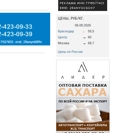
ЦЕНЫ, РУБ/КГ.
06.08.2026
Краснодар
↓
59,5
Центр
↔
60
Москва
↔
68,7
Цены по России