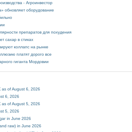
оизводства - Агроинвестор
а» обновляет оборудование
бильно
рии
улярности препаратов для похудения
т сахар в стиках
зируют коллапс на рынке
иллюзию платят дорого все
арного гиганта Мордовии
 as of August 6, 2026
st 6, 2026
 as of August 5, 2026
st 5, 2026
gar in June 2026
 and raw) in June 2026