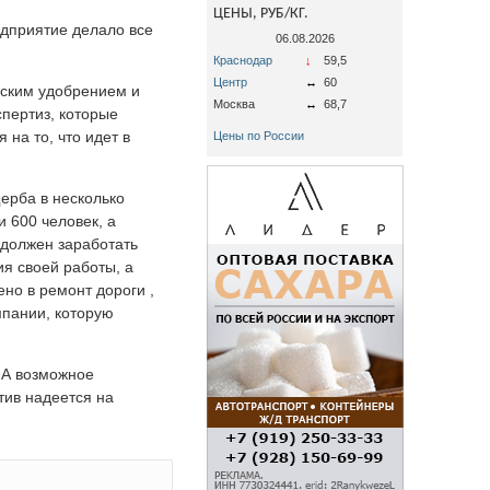
ЦЕНЫ, РУБ/КГ.
едприятие делало все
06.08.2026
Краснодар
↓
59,5
Центр
↔
60
еским удобрением и
Москва
↔
68,7
спертиз, которые
на то, что идет в
Цены по России
ерба в несколько
 600 человек, а
 должен заработать
я своей работы, а
но в ремонт дороги ,
мпании, которую
 А возможное
тив надеется на