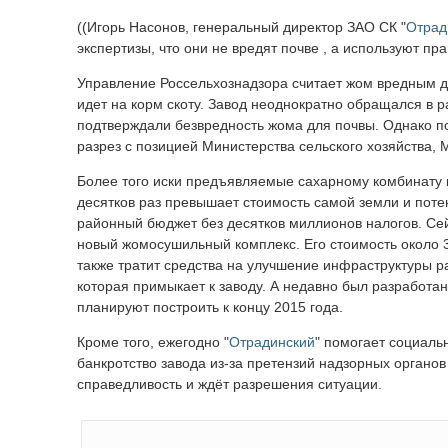
((Игорь Насонов, генеральный директор ЗАО СК "
Отрад
экспертизы, что они не вредят почве , а используют пра
Управление Россельхознадзора считает жом вредным д
идет на корм скоту. Завод неоднократно обращался в 
подтверждали безвредность жома для почвы. Однако по
разрез с позицией Министерства сельского хозяйства,
Более того иски предъявляемые сахарному комбинату п
десятков раз превышает стоимость самой земли и поте
районный бюджет без десятков миллионов налогов. Сей
новый жомосушильный комплекс. Его стоимость около 3
также тратит средства на улучшение инфраструктуры ра
которая примыкает к заводу. А недавно был разработан 
планируют построить к концу 2015 года.
Кроме того, ежегодно "
Отрадинский
" помогает социаль
банкротство завода из-за претензий надзорных органов
справедливость и ждёт разрешения ситуации.