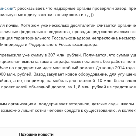
инский
": рассказывает, что надзорные органы проверяли завод, пр
вильную методику закатки в почву жома и т.д ))
ля почвы. Хотя жом уже несколько десятилетий считается органич
различные федеральные ведомства, проводил ряд экологических эк
зиция территориального Россельхознадзора непреклонна несмотря 
 Минприроды и Федерального Россельхознадзора.
ревысили уже сумму в 307 млн. рублей. Получается, что сумма ущ
нциальная выплата такого штрафа может оставить без работы почти
час на предприятии идет масштабный ремонт. До конца 2014 года
00 млн. рублей. Завод закупает новое оборудование, для улучшени
йона, а не, например, на мебель для гостиной. 10 млн. было вложе
проект новой объездной дороги, за 1, 8 млн. рублей из средств ко
ным организациям, поддерживает ветеранов, детские сады, школы.
 возможно лишит сотни человек средств к существованию. А коллек
Похожие новости