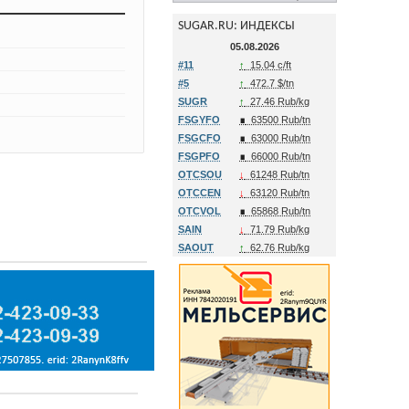
SUGAR.RU: ИНДЕКСЫ
05.08.2026
#11
↑
15.04 c/ft
#5
↑
472.7 $/tn
SUGR
↑
27.46 Rub/kg
FSGYFO
∎
63500 Rub/tn
FSGCFO
∎
63000 Rub/tn
FSGPFO
∎
66000 Rub/tn
OTCSOU
↓
61248 Rub/tn
OTCCEN
↓
63120 Rub/tn
OTCVOL
∎
65868 Rub/tn
SAIN
↓
71.79 Rub/kg
SAOUT
↑
62.76 Rub/kg