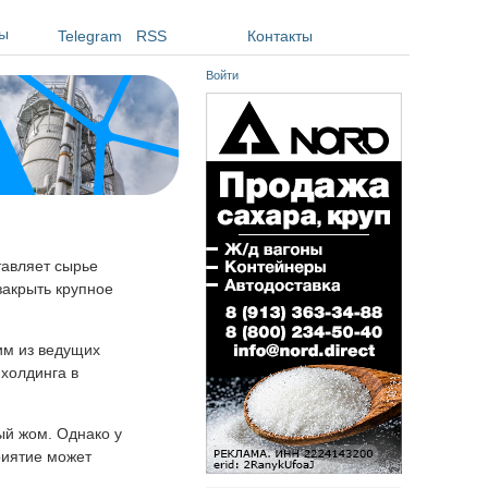
ы
Telegram
RSS
Контакты
Войти
тавляет сырье
закрыть крупное
им из ведущих
холдинга в
ый жом. Однако у
риятие может