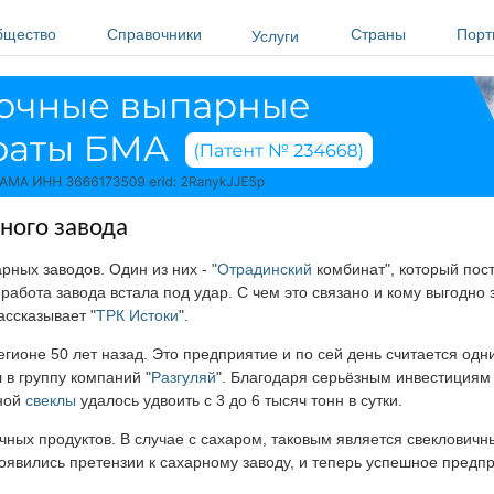
бщество
Справочники
Страны
Порт
Услуги
ного завода
рных заводов. Один из них - "
Отрадинский
комбинат", который пос
работа завода встала под удар. С чем это связано и кому выгодно 
ассказывает "
ТРК Истоки
".
гионе 50 лет назад. Это предприятие и по сей день считается одн
 в группу компаний "
Разгуляй
". Благодаря серьёзным инвестициям 
ной
свеклы
удалось удвоить с 3 до 6 тысяч тонн в сутки.
чных продуктов. В случае с сахаром, таковым является свекловичн
оявились претензии к сахарному заводу, и теперь успешное предп