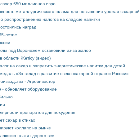
 сахар 650 миллионов евро
вность металлургического шлама для повышения урожая сахарной
о распространению налогов на сладкие напитки
достоились наград
65-летие
оссии
еклы под Воронежем остановили из-за жалоб
в области Жетісу (видео)
лог на сахар и запретить энергетические напитки для детей
медаль «За вклад в развитие свеклосахарной отрасли России»
оизводства - Агроинвестор
а» обновляет оборудование
бильно
рии
улярности препаратов для похудения
т сахар в стиках
зируют коллапс на рынке
иллюзию платят дорого все