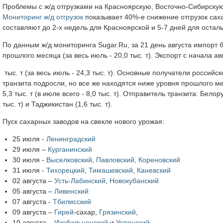
Проблемы с ж/д отгрузками на Красноярскую, Восточно-Сибирску
Мониторинг ж/д отгрузок
показывает 40%-е снижение отгрузок сах
составляют до 2-х недель для Красноярской и 5-7 дней для осталь
По данным ж/д мониторинга Sugar.Ru, за 21 день августа импорт б
прошлого месяца (за весь июль - 20,0 тыс. т). Экспорт с начала ав
тыс. т (за весь июль - 24,3 тыс. т). Основные получатели российско
транзита подросли, но все же находятся ниже уровня прошлого мес
5,3 тыс. т (в июле всего - 8,0 тыс. т). Отправитель транзита: Белор
тыс. т) и Таджикистан (1,6 тыс. т).
Пуск сахарных заводов на свекле нового урожая:
25 июля -
Ленинградский
29 июля –
Курганинский
30 июля -
Выселковский
,
Павловский
,
Кореновский
31 июля -
Тихорецкий
,
Тимашевский
,
Каневский
02 августа –
Усть-Лабинский
,
Новокубанский
05 августа –
Ливенский
07 августа -
Тбилисский
09 августа –
Гирей
-сахар,
Грязинский
,
10 августа –
Изобильненский
и
Успенский