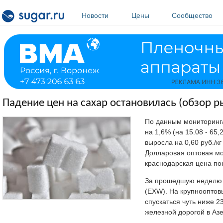
Перейти к основному содержанию
Новости
Цены
Сообщество
Падение цен на сахар остановилась (обзор р
По данным мониторинга 
на 1,6% (на 15.08 - 65,
выросла на 0,60 руб./кг
Долларовая оптовая м
краснодарская цена пон
За прошедшую неделю па
(EXW). На крупнооптов
спускаться чуть ниже 
железной дорогой в Аз