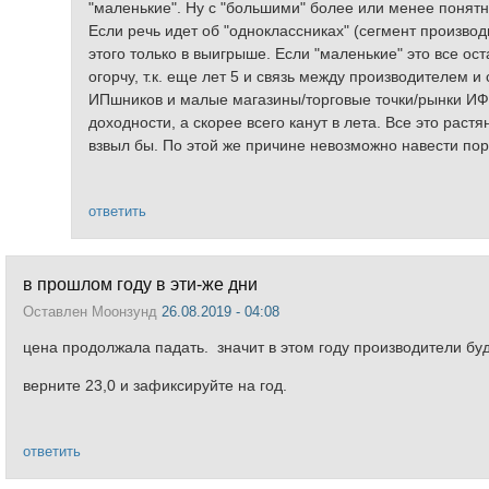
"маленькие". Ну с "большими" более или менее понятн
Если речь идет об "одноклассниках" (сегмент производ
этого только в выигрыше. Если "маленькие" это все ос
огорчу, т.к. еще лет 5 и связь между производителем и
ИПшников и малые магазины/торговые точки/рынки ИФ
доходности, а скорее всего канут в лета. Все это рас
взвыл бы. По этой же причине невозможно навести 
ответить
в прошлом году в эти-же дни
Оставлен
Моонзунд
26.08.2019 - 04:08
цена продолжала падать. значит в этом году производители буду
верните 23,0 и зафиксируйте на год.
ответить