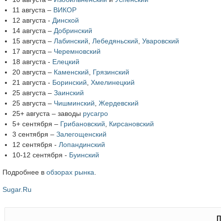
11 августа –
ВИКОР
12 августа -
Динской
14 августа –
Добринский
15 августа –
Лабинский
,
Лебедяньский
,
Уваровский
17 августа –
Черемновский
18 августа -
Елецкий
20 августа –
Каменский
,
Грязинский
21 августа -
Боринский
,
Хмелинецкий
25 августа –
Заинский
25 августа –
Чишминский
,
Жердевский
25+ августа – заводы
русагро
5+ сентября –
Грибановский
,
Кирсановский
3 сентября –
Залегощенский
12 сентября -
Лопандинский
10-12 сентября -
Буинский
Подробнее в
обзорах рынка
.
Sugar.Ru
П