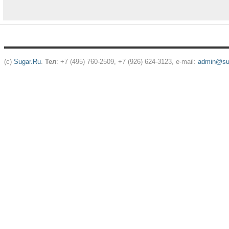
(c)
Sugar.Ru
.
Тел
: +7 (495) 760-2509, +7 (926) 624-3123, e-mail:
admin@sug