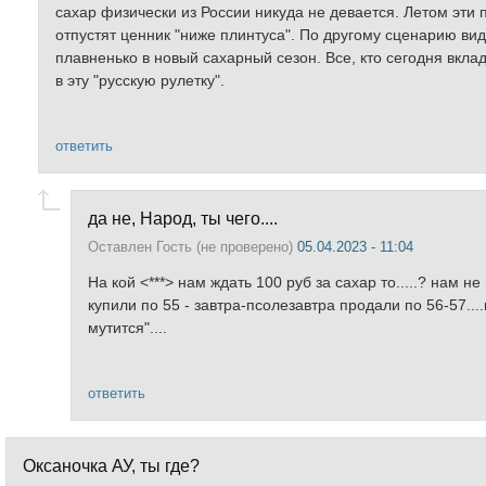
сахар физически из России никуда не девается. Летом эти 
отпустят ценник "ниже плинтуса". По другому сценарию в
плавненько в новый сахарный сезон. Все, кто сегодня вклад
в эту "русскую рулетку".
ответить
да не, Народ, ты чего....
Оставлен
Гость (не проверено)
05.04.2023 - 11:04
На кой <***> нам ждать 100 руб за сахар то.....? нам не 
купили по 55 - завтра-псолезавтра продали по 56-57...
мутится"....
ответить
Оксаночка АУ, ты где?