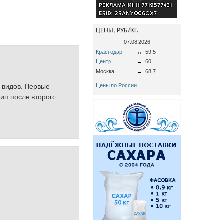
ЦЕНЫ, РУБ/КГ.
07.08.2026
Краснодар
↔
59,5
Центр
↔
60
Москва
↔
68,7
х видов. Первые
Цены по России
ип после второго.