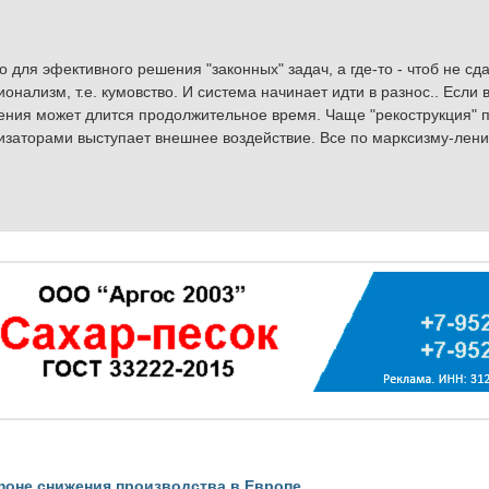
 для эфективного решения "законных" задач, а где-то - чтоб не сд
онализм, т.е. кумовство. И система начинает идти в разнос.. Если 
шения может длится продолжительное время. Чаще "рекострукция" 
изаторами выступает внешнее воздействие. Все по марксизму-ленин
фоне снижения производства в Европе