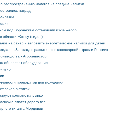
о распространению налогов на сладкие напитки
достоились наград
65-летие
оссии
еклы под Воронежем остановили из-за жалоб
в области Жетісу (видео)
лог на сахар и запретить энергетические напитки для детей
медаль «За вклад в развитие свеклосахарной отрасли России»
оизводства - Агроинвестор
а» обновляет оборудование
бильно
рии
улярности препаратов для похудения
т сахар в стиках
зируют коллапс на рынке
иллюзию платят дорого все
арного гиганта Мордовии