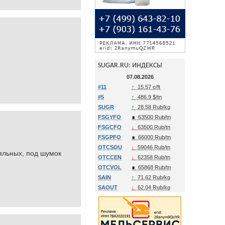
SUGAR.RU: ИНДЕКСЫ
07.08.2026
#11
↑
15.57 c/ft
#5
↑
486.9 $/tn
SUGR
↑
28.58 Rub/kg
FSGYFO
∎
63500 Rub/tn
FSGCFO
↓
63500 Rub/tn
FSGPFO
∎
66000 Rub/tn
OTCSOU
↓
59046 Rub/tn
ояльных, под шумок
OTCCEN
↓
62358 Rub/tn
OTCVOL
∎
65868 Rub/tn
SAIN
↑
71.62 Rub/kg
SAOUT
↓
62.04 Rub/kg