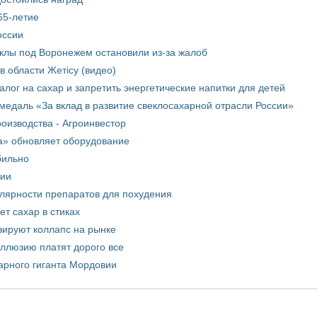
65-летие
оссии
еклы под Воронежем остановили из-за жалоб
в области Жетісу (видео)
лог на сахар и запретить энергетические напитки для детей
медаль «За вклад в развитие свеклосахарной отрасли России»
оизводства - Агроинвестор
а» обновляет оборудование
бильно
рии
улярности препаратов для похудения
т сахар в стиках
зируют коллапс на рынке
иллюзию платят дорого все
арного гиганта Мордовии