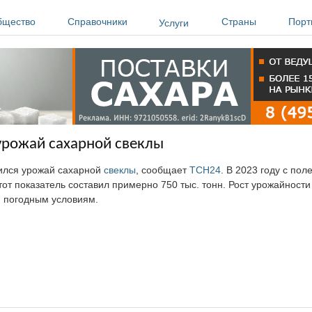
бщество
Справочники
Страны
Порт
Услуги
 урожай сахарной свеклы
чился урожай сахарной
свеклы
, сообщает
ТСН24
. В 2023 году с по
 этот показатель составил примерно 750 тыс. тонн. Рост урожайност
м погодным условиям.