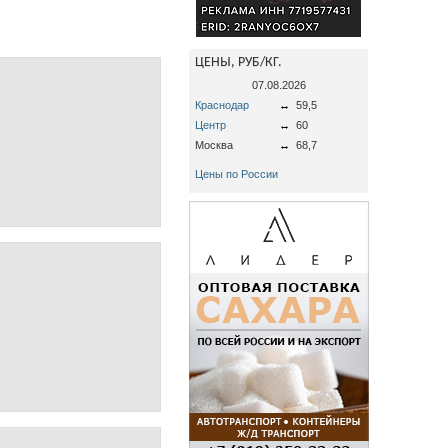
ЦЕНЫ, РУБ/КГ.
07.08.2026
Краснодар
↔
59,5
Центр
↔
60
Москва
↔
68,7
Цены по России