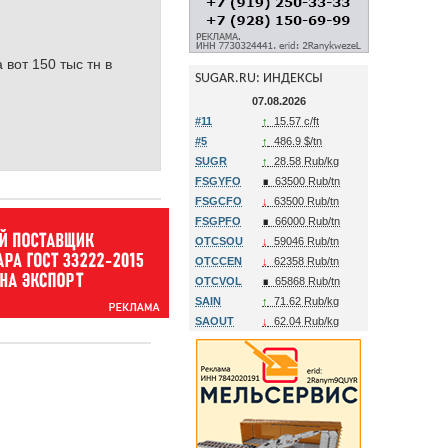
а вот 150 тыс тн в
SUGAR.RU: ИНДЕКСЫ
07.08.2026
#11
↑
15.57 c/ft
#5
↑
486.9 $/tn
SUGR
↑
28.58 Rub/kg
FSGYFO
∎
63500 Rub/tn
FSGCFO
↓
63500 Rub/tn
FSGPFO
∎
66000 Rub/tn
OTCSOU
↓
59046 Rub/tn
OTCCEN
↓
62358 Rub/tn
OTCVOL
∎
65868 Rub/tn
SAIN
↑
71.62 Rub/kg
SAOUT
↓
62.04 Rub/kg