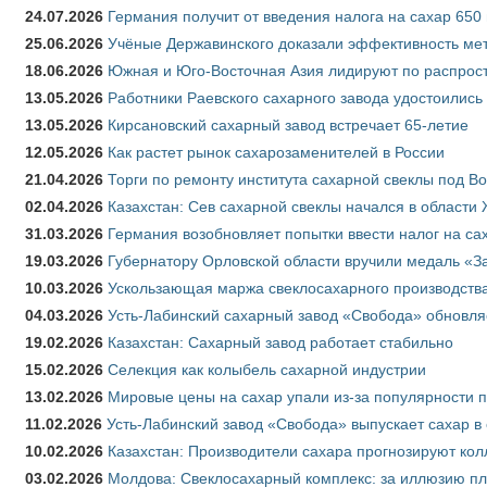
24.07.2026
Германия получит от введения налога на сахар 650
25.06.2026
Учёные Державинского доказали эффективность ме
18.06.2026
Южная и Юго-Восточная Азия лидируют по распрост
13.05.2026
Работники Раевского сахарного завода удостоились
13.05.2026
Кирсановский сахарный завод встречает 65-летие
12.05.2026
Как растет рынок сахарозаменителей в России
21.04.2026
Торги по ремонту института сахарной свеклы под В
02.04.2026
Казахстан: Сев сахарной свеклы начался в области 
31.03.2026
Германия возобновляет попытки ввести налог на сах
19.03.2026
Губернатору Орловской области вручили медаль «За
10.03.2026
Ускользающая маржа свеклосахарного производства
04.03.2026
Усть-Лабинский сахарный завод «Свобода» обновля
19.02.2026
Казахстан: Сахарный завод работает стабильно
15.02.2026
Селекция как колыбель сахарной индустрии
13.02.2026
Мировые цены на сахар упали из-за популярности 
11.02.2026
Усть-Лабинский завод «Свобода» выпускает сахар в 
10.02.2026
Казахстан: Производители сахара прогнозируют кол
03.02.2026
Молдова: Свеклосахарный комплекс: за иллюзию пл