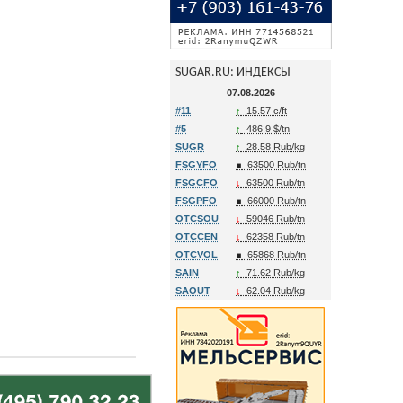
SUGAR.RU: ИНДЕКСЫ
07.08.2026
#11
↑
15.57 c/ft
#5
↑
486.9 $/tn
SUGR
↑
28.58 Rub/kg
FSGYFO
∎
63500 Rub/tn
FSGCFO
↓
63500 Rub/tn
FSGPFO
∎
66000 Rub/tn
OTCSOU
↓
59046 Rub/tn
OTCCEN
↓
62358 Rub/tn
OTCVOL
∎
65868 Rub/tn
SAIN
↑
71.62 Rub/kg
SAOUT
↓
62.04 Rub/kg