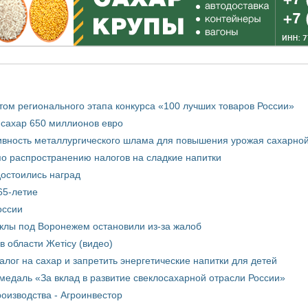
том регионального этапа конкурса «100 лучших товаров России»
 сахар 650 миллионов евро
вность металлургического шлама для повышения урожая сахарной
о распространению налогов на сладкие напитки
достоились наград
65-летие
оссии
еклы под Воронежем остановили из-за жалоб
в области Жетісу (видео)
лог на сахар и запретить энергетические напитки для детей
медаль «За вклад в развитие свеклосахарной отрасли России»
оизводства - Агроинвестор