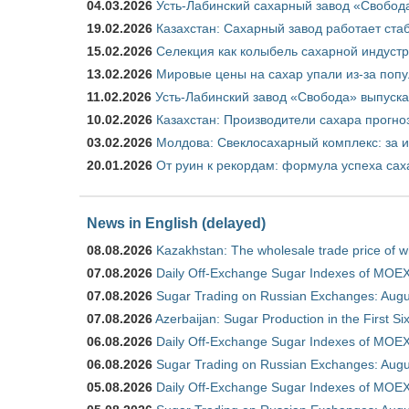
04.03.2026
Усть-Лабинский сахарный завод «Свобод
19.02.2026
Казахстан: Сахарный завод работает ста
15.02.2026
Селекция как колыбель сахарной индуст
13.02.2026
Мировые цены на сахар упали из-за поп
11.02.2026
Усть-Лабинский завод «Свобода» выпускае
10.02.2026
Казахстан: Производители сахара прогно
03.02.2026
Молдова: Свеклосахарный комплекс: за 
20.01.2026
От руин к рекордам: формула успеха сах
News in English (delayed)
08.08.2026
Kazakhstan: The wholesale trade price of w
07.08.2026
Daily Off-Exchange Sugar Indexes of MOEX
07.08.2026
Sugar Trading on Russian Exchanges: Augu
07.08.2026
Azerbaijan: Sugar Production in the First S
06.08.2026
Daily Off-Exchange Sugar Indexes of MOEX
06.08.2026
Sugar Trading on Russian Exchanges: Augu
05.08.2026
Daily Off-Exchange Sugar Indexes of MOEX