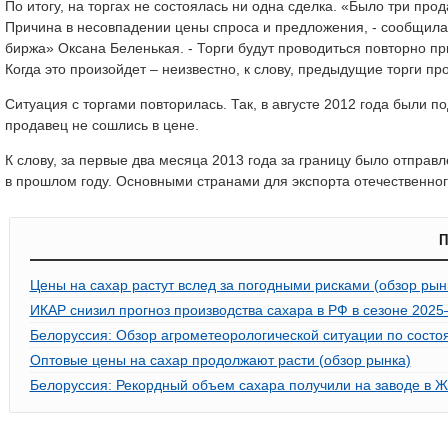
По итогу, на торгах не состоялась ни одна сделка. «Было три прод
Причина в несовпадении цены спроса и предложения, - сообщи
биржа» Оксана Беленькая. - Торги будут проводиться повторно пр
Когда это произойдет – неизвестно, к слову, предыдущие торги пр
Ситуация с торгами повторилась. Так, в августе 2012 года были под
продавец не сошлись в цене.
К слову, за первые два месяца 2013 года за границу было отправ
в прошлом году. Основными странами для экспорта отечественног
П
Цены на сахар растут вслед за погодными рисками (обзор рын
ИКАР снизил прогноз производства сахара в РФ в сезоне 2025
Белоруссия: Обзор агрометеорологической ситуации по состоя
Оптовые цены на сахар продолжают расти (обзор рынка)
Белоруссия: Рекордный объем сахара получили на заводе в 