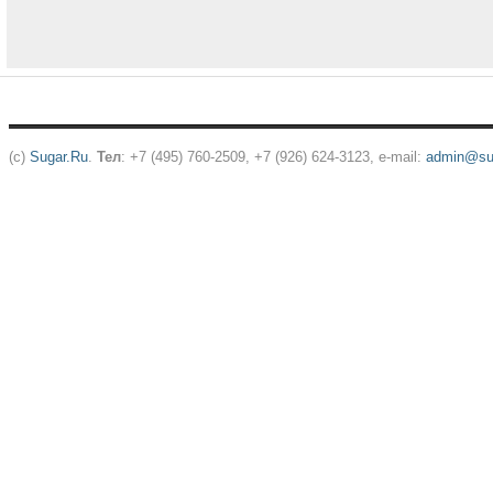
(c)
Sugar.Ru
.
Тел
: +7 (495) 760-2509, +7 (926) 624-3123, e-mail:
admin@sug