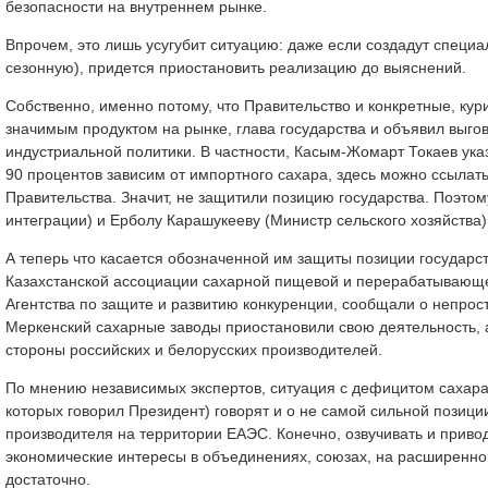
безопасности на внутреннем рынке.
Впрочем, это лишь усугубит ситуацию: даже если создадут специа
сезонную), придется приостановить реализацию до выяснений.
Собственно, именно потому, что Правительство и конкретные, к
значимым продуктом на рынке, глава государства и объявил выго
индустриальной политики. В частности, Касым-Жомарт Токаев указ
90 процентов зависим от импортного сахара, здесь можно ссылать
Правительства. Значит, не защитили позицию государства. Поэто
интеграции) и Ерболу Карашукееву (Министр сельского хозяйств
А теперь что касается обозначенной им защиты позиции государс
Казахстанской ассоциации сахарной пищевой и перерабатываю
Агентства по защите и развитию конкуренции, сообщали о непростои
Меркенский сахарные заводы приостановили свою деятельность, а
стороны российских и белорусских производителей.
По мнению независимых экспертов, ситуация с дефицитом сахара,
которых говорил Президент) говорят и о не самой сильной пози
производителя на территории ЕАЭС. Конечно, озвучивать и привод
экономические интересы в объединениях, союзах, на расширенном
достаточно.