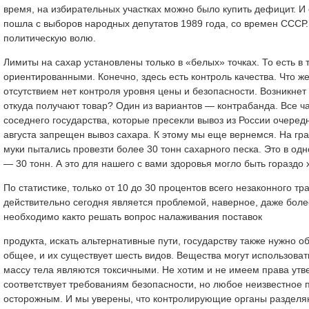
время, на избирательных участках можно было купить дефицит. И
пошла с выборов народных депутатов 1989 года, со времен СССР
политическую волю.
Лимиты на сахар установлены только в «белых» точках. То есть в
ориентированными. Конечно, здесь есть контроль качества. Что же
отсутствием нет контроля уровня цены и безопасности. Возникнет
откуда получают товар? Один из вариантов — контрабанда. Все
соседнего государства, которые пресекли вывоз из России очеред
августа запрещен вывоз сахара. К этому мы еще вернемся. На гр
муки пытались провезти более 30 тонн сахарного песка. Это в одн
— 30 тонн. А это для нашего с вами здоровья могло быть гораздо
По статистике, только от 10 до 30 процентов всего незаконного т
действительно сегодня является проблемой, наверное, даже боле
необходимо както решать вопрос налаживания поставок
продукта, искать альтернативные пути, государству также нужно 
общее, и их существует шесть видов. Вещества могут использоват
массу тела являются токсичными. Не хотим и не имеем права утвер
соответствует требованиям безопасности, но любое неизвестное 
осторожным. И мы уверены, что контролирующие органы разделя