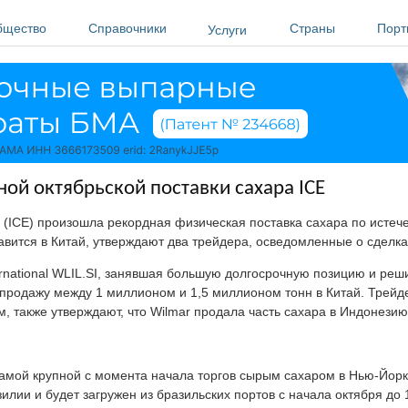
бщество
Справочники
Страны
Порт
Услуги
ой октябрьской поставки сахара ICE
ICE) произошла рекордная физическая поставка сахара по истече
равится в Китай, утверждают два трейдера, осведомленные о сделк
rnational WLIL.SI, занявшая большую долгосрочную позицию и ре
а продажу между 1 миллионом и 1,5 миллионом тонн в Китай. Трей
м, также утверждают, что Wilmar продала часть сахара в Индонези
мой крупной с момента начала торгов сырым сахаром в Нью-Йорке
илии и будет загружен из бразильских портов с начала октября до