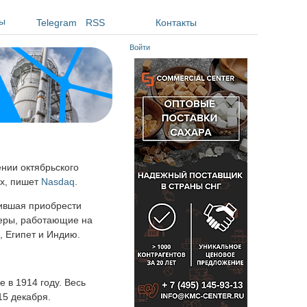
ы
Telegram
RSS
Контакты
Войти
нии октябрьского
ах, пишет
Nasdaq
.
шившая приобрести
деры, работающие на
ю, Египет и Индию.
 в 1914 году. Весь
 15 декабря.