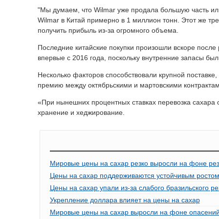
"Мы думаем, что Wilmar уже продала большую часть ил
Wilmar в Китай примерно в 1 миллион тонн. Этот же тр
получить прибыль из-за огромного объема.
Последние китайские покупки произошли вскоре после 
впервые с 2016 года, поскольку внутренние запасы был
Несколько факторов способствовали крупной поставке
премию между октябрьскими и мартовскими контрактам
«При нынешних процентных ставках перевозка сахара о
хранение и хеджирование.
Мировые цены на сахар резко выросли на фоне рез
Цены на сахар поддерживаются устойчивым ростом
Цены на сахар упали из-за слабого бразильского р
Укрепление доллара влияет на цены на сахар
Мировые цены на сахар выросли на фоне опасений