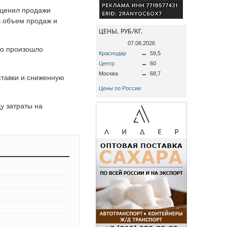
оценил продажи
ь объем продаж и
ЦЕНЫ, РУБ/КГ.
07.08.2026
то произошло
Краснодар
↔
59,5
Центр
↔
60
Москва
↔
68,7
ставки и сниженную
Цены по России
у затраты на