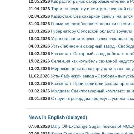
12.05.2026
Как растет рынок сахарозаменителей в Р
21.04.2026
Торги по ремонту института сахарной св
02.04.2026
Казахстан: Сев сахарной свеклы начался 
31.03.2026
Германия возобновляет попытки ввести на
19.03.2026
Губернатору Орловской области вручили 
10.03.2026
Ускользающая маржа свеклосахарного пр
04.03.2026
Усть-Лабинский сахарный завод «Свобод
19.02.2026
Казахстан: Сахарный завод работает ста
15.02.2026
Селекция как колыбель сахарной индуст
13.02.2026
Мировые цены на сахар упали из-за поп
11.02.2026
Усть-Лабинский завод «Свобода» выпускае
10.02.2026
Казахстан: Производители сахара прогно
03.02.2026
Молдова: Свеклосахарный комплекс: за 
20.01.2026
От руин к рекордам: формула успеха сах
News in English (delayed)
07.08.2026
Daily Off-Exchange Sugar Indexes of MOEX
07.08.2026
Sugar Trading on Russian Exchanges: Augu