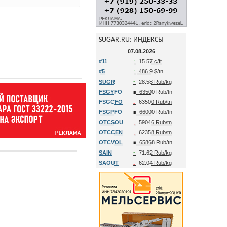
SUGAR.RU: ИНДЕКСЫ
07.08.2026
#11
↑
15.57 c/ft
#5
↑
486.9 $/tn
SUGR
↑
28.58 Rub/kg
FSGYFO
∎
63500 Rub/tn
FSGCFO
↓
63500 Rub/tn
FSGPFO
∎
66000 Rub/tn
OTCSOU
↓
59046 Rub/tn
OTCCEN
↓
62358 Rub/tn
OTCVOL
∎
65868 Rub/tn
SAIN
↑
71.62 Rub/kg
SAOUT
↓
62.04 Rub/kg