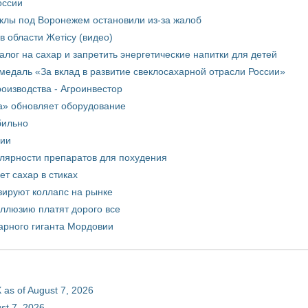
оссии
еклы под Воронежем остановили из-за жалоб
в области Жетісу (видео)
лог на сахар и запретить энергетические напитки для детей
медаль «За вклад в развитие свеклосахарной отрасли России»
оизводства - Агроинвестор
а» обновляет оборудование
бильно
рии
улярности препаратов для похудения
т сахар в стиках
зируют коллапс на рынке
иллюзию платят дорого все
арного гиганта Мордовии
 as of August 7, 2026
st 7, 2026