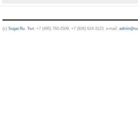
(c)
Sugar.Ru
.
Тел
: +7 (495) 760-2509, +7 (926) 624-3123, e-mail:
admin@sug