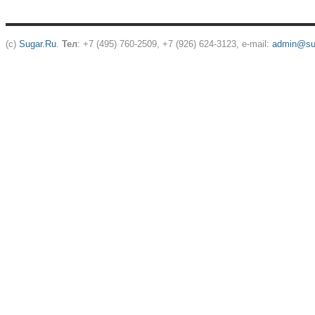
(c)
Sugar.Ru
.
Тел
: +7 (495) 760-2509, +7 (926) 624-3123, e-mail:
admin@sug