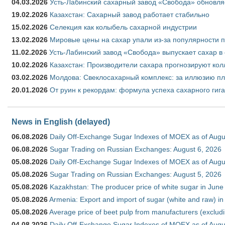
04.03.2026
Усть-Лабинский сахарный завод «Свобода» обновля
19.02.2026
Казахстан: Сахарный завод работает стабильно
15.02.2026
Селекция как колыбель сахарной индустрии
13.02.2026
Мировые цены на сахар упали из-за популярности 
11.02.2026
Усть-Лабинский завод «Свобода» выпускает сахар в 
10.02.2026
Казахстан: Производители сахара прогнозируют кол
03.02.2026
Молдова: Свеклосахарный комплекс: за иллюзию пл
20.01.2026
От руин к рекордам: формула успеха сахарного гиг
News in English (delayed)
06.08.2026
Daily Off-Exchange Sugar Indexes of MOEX as of Augu
06.08.2026
Sugar Trading on Russian Exchanges: August 6, 2026
05.08.2026
Daily Off-Exchange Sugar Indexes of MOEX as of Augu
05.08.2026
Sugar Trading on Russian Exchanges: August 5, 2026
05.08.2026
Kazakhstan: The producer price of white sugar in Jun
05.08.2026
Armenia: Export and import of sugar (white and raw) i
05.08.2026
Average price of beet pulp from manufacturers (exclud
04.08.2026
Daily Off-Exchange Sugar Indexes of MOEX as of Augu