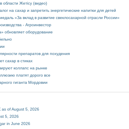
в области Жетісу (видео)
лог на сахар и запретить энергетические напитки для детей
медаль «За вклад в развитие свеклосахарной отрасли России»
оизводства - Агроинвестор
а» обновляет оборудование
бильно
рии
улярности препаратов для похудения
т сахар в стиках
зируют коллапс на рынке
иллюзию платят дорого все
арного гиганта Мордовии
 as of August 5, 2026
st 5, 2026
gar in June 2026