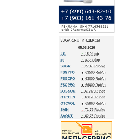
SUGAR.RU: ИНДЕКСЫ
05.08.2026
#11
↑
15.04 c/ft
#5
↑
472.7 $/tn
SUGR
↑
27.46 Rub/kg
FSGYFO
∎
63500 Rub/tn
FSGCFO
∎
63000 Rub/tn
FSGPFO
∎
66000 Rub/tn
OTCSOU
↓
61248 Rub/tn
OTCCEN
↓
63120 Rub/tn
OTCVOL
∎
65868 Rub/tn
SAIN
↓
71.79 Rub/kg
SAOUT
↑
62.76 Rub/kg