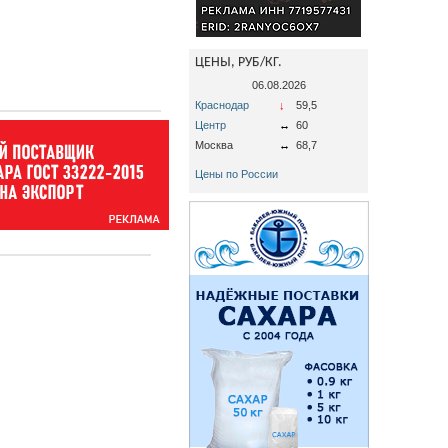
ЦЕНЫ, РУБ/КГ.
06.08.2026
Краснодар
↓
59,5
Центр
↔
60
Москва
↔
68,7
Цены по России