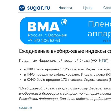
Перейти к основному содержанию
Новости
Цены
Соо
Ежедневные внебиржевые индексы сах
По данным Национальной товарной биржи (АО "
НТБ
"),
в ЦФО было продано 1 125 т сахара. Индекс сахара (R
в ПФО продаж не зафиксировано. Индекс сахара (RTS
в ЮФО было продано 173 т сахара. Индекс сахара (RT
*Внебиржевой индекс сахара по каждому федерально
внебиржевых договорах с сахаром, по которым пос
Российской Федерации. Значения индекса определяютс
sugar.ru