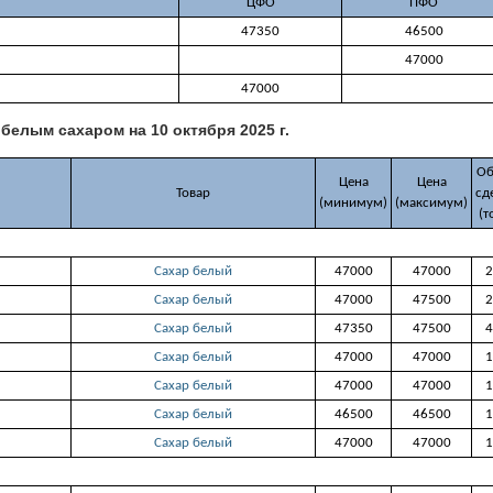
ЦФО
ПФО
47350
46500
47000
47000
 белым сахаром на 10 октября 2025 г.
Об
Цена
Цена
Товар
сд
(минимум)
(максимум)
(т
Сахар белый
47000
47000
2
Сахар белый
47000
47500
2
Сахар белый
47350
47500
4
Сахар белый
47000
47000
1
Сахар белый
47000
47000
1
Сахар белый
46500
46500
1
Сахар белый
47000
47000
1