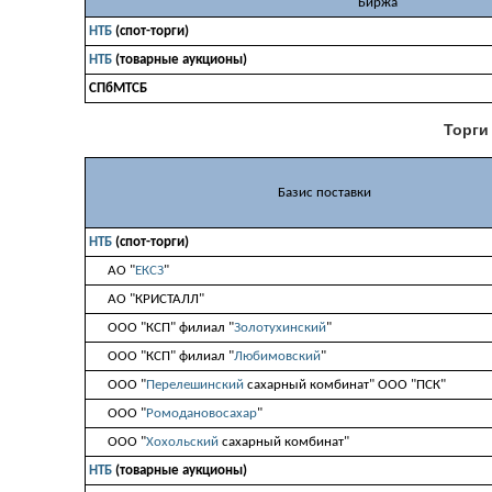
Биржа
НТБ
(спот-торги)
НТБ
(товарные аукционы)
СПбМТСБ
Торги
Базис поставки
НТБ
(спот-торги)
АО "
ЕКСЗ
"
АО "КРИСТАЛЛ"
ООО "КСП" филиал "
Золотухинский
"
ООО "КСП" филиал "
Любимовский
"
ООО "
Перелешинский
сахарный комбинат" ООО "ПСК"
ООО "
Ромодановосахар
"
ООО "
Хохольский
сахарный комбинат"
НТБ
(товарные аукционы)