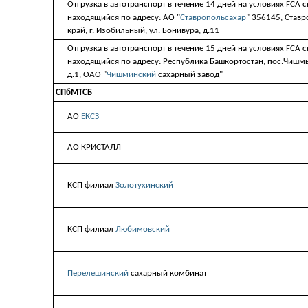
Отгрузка в автотранспорт в течение 14 дней на условиях FCA с
находящийся по адресу: АО "
Ставропольсахар
" 356145, Став
край, г. Изобильный, ул. Бонивура, д.11
Отгрузка в автотранспорт в течение 15 дней на условиях FCA с
находящийся по адресу: Республика Башкортостан, пос.Чишмы
д.1, ОАО "
Чишминский
сахарный завод"
СПбМТСБ
АО
ЕКСЗ
АО КРИСТАЛЛ
КСП филиал
Золотухинский
КСП филиал
Любимовский
Перелешинский
сахарный комбинат