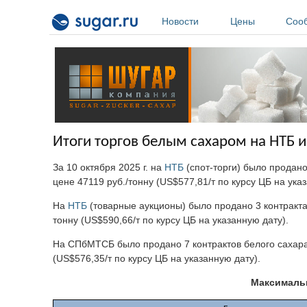
Перейти к основному содержанию
Новости
Цены
Соо
Итоги торгов белым сахаром на НТБ и
За 10 октября 2025 г. на
НТБ
(спот-торги) было продано
цене 47119 руб./тонну (US$577,81/т по курсу ЦБ на ука
На
НТБ
(товарные аукционы) было продано 3 контракта
тонну (US$590,66/т по курсу ЦБ на указанную дату).
На СПбМТСБ было продано 7 контрактов белого сахара.
(US$576,35/т по курсу ЦБ на указанную дату).
Максимальн