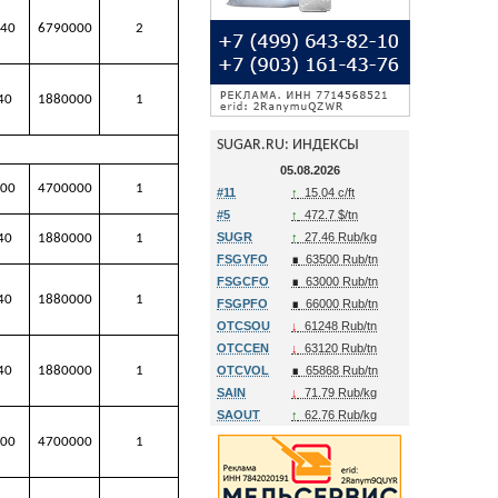
40
6790000
2
40
1880000
1
SUGAR.RU: ИНДЕКСЫ
05.08.2026
00
4700000
1
#11
↑
15.04 c/ft
#5
↑
472.7 $/tn
SUGR
↑
27.46 Rub/kg
40
1880000
1
FSGYFO
∎
63500 Rub/tn
FSGCFO
∎
63000 Rub/tn
40
1880000
1
FSGPFO
∎
66000 Rub/tn
OTCSOU
↓
61248 Rub/tn
OTCCEN
↓
63120 Rub/tn
40
1880000
1
OTCVOL
∎
65868 Rub/tn
SAIN
↓
71.79 Rub/kg
SAOUT
↑
62.76 Rub/kg
00
4700000
1