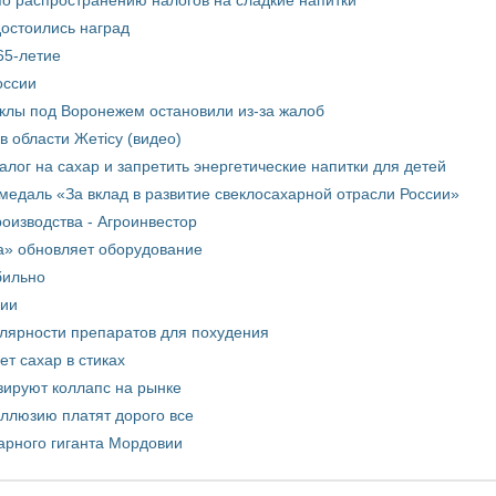
достоились наград
65-летие
оссии
еклы под Воронежем остановили из-за жалоб
в области Жетісу (видео)
лог на сахар и запретить энергетические напитки для детей
медаль «За вклад в развитие свеклосахарной отрасли России»
оизводства - Агроинвестор
а» обновляет оборудование
бильно
рии
улярности препаратов для похудения
т сахар в стиках
зируют коллапс на рынке
иллюзию платят дорого все
арного гиганта Мордовии