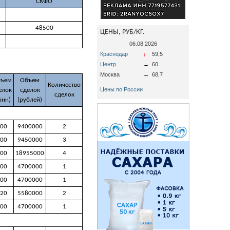
СКФО
48500
ЦЕНЫ, РУБ/КГ.
06.08.2026
Краснодар
↓
59,5
Центр
↔
60
Москва
↔
68,7
ъем
Объем
Количество
Цены по России
елок
сделок
сделок
онн)
(рублей)
00
9400000
2
00
9450000
3
00
18955000
4
00
4700000
1
00
4700000
1
20
5580000
2
00
4700000
1