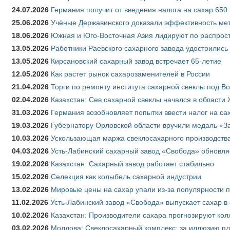
24.07.2026
Германия получит от введения налога на сахар 650
25.06.2026
Учёные Державинского доказали эффективность ме
18.06.2026
Южная и Юго-Восточная Азия лидируют по распрост
13.05.2026
Работники Раевского сахарного завода удостоились
13.05.2026
Кирсановский сахарный завод встречает 65-летие
12.05.2026
Как растет рынок сахарозаменителей в России
21.04.2026
Торги по ремонту института сахарной свеклы под В
02.04.2026
Казахстан: Сев сахарной свеклы начался в области 
31.03.2026
Германия возобновляет попытки ввести налог на сах
19.03.2026
Губернатору Орловской области вручили медаль «За
10.03.2026
Ускользающая маржа свеклосахарного производства
04.03.2026
Усть-Лабинский сахарный завод «Свобода» обновля
19.02.2026
Казахстан: Сахарный завод работает стабильно
15.02.2026
Селекция как колыбель сахарной индустрии
13.02.2026
Мировые цены на сахар упали из-за популярности 
11.02.2026
Усть-Лабинский завод «Свобода» выпускает сахар в 
10.02.2026
Казахстан: Производители сахара прогнозируют кол
03.02.2026
Молдова: Свеклосахарный комплекс: за иллюзию пл