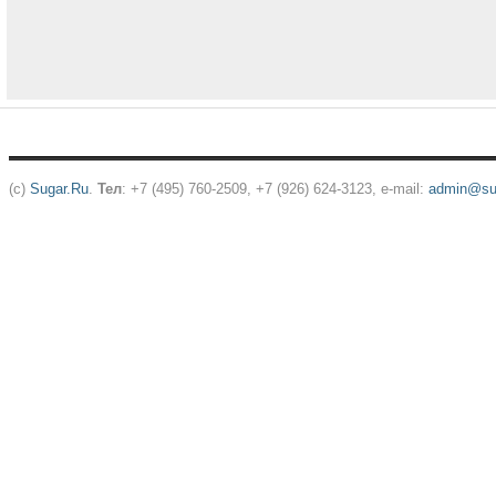
(c)
Sugar.Ru
.
Тел
: +7 (495) 760-2509, +7 (926) 624-3123, e-mail:
admin@sug