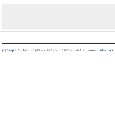
(c)
Sugar.Ru
.
Тел
: +7 (495) 760-2509, +7 (926) 624-3123, e-mail:
admin@sug