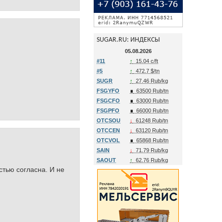
SUGAR.RU: ИНДЕКСЫ
05.08.2026
#11
↑
15.04 c/ft
#5
↑
472.7 $/tn
SUGR
↑
27.46 Rub/kg
FSGYFO
∎
63500 Rub/tn
FSGCFO
∎
63000 Rub/tn
FSGPFO
∎
66000 Rub/tn
OTCSOU
↓
61248 Rub/tn
OTCCEN
↓
63120 Rub/tn
OTCVOL
∎
65868 Rub/tn
SAIN
↓
71.79 Rub/kg
SAOUT
↑
62.76 Rub/kg
стью согласна. И не