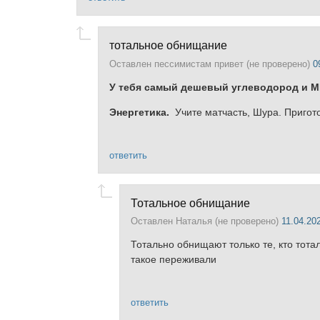
тотальное обнищание
Оставлен
пессимистам привет (не проверено)
0
У тебя самый дешевый углеводород и М
Энергетика.
Учите матчасть, Шура. Пригот
ответить
Тотальное обнищание
Оставлен
Наталья (не проверено)
11.04.202
Тотально обнищают только те, кто тота
такое переживали
ответить