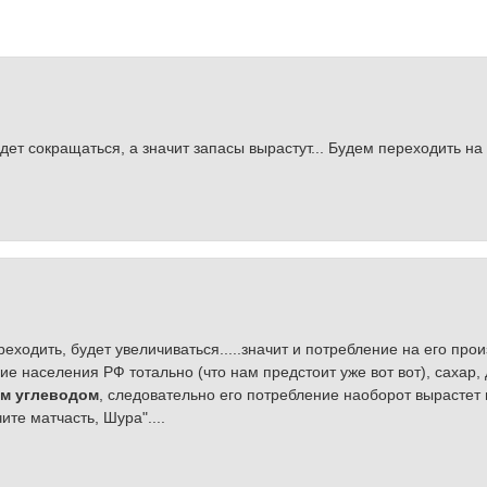
ет сокращаться, а значит запасы вырастут... Будем переходить на 
еходить, будет увеличиваться.....значит и потребление на его прои
е населения РФ тотально (что нам предстоит уже вот вот), сахар, 
м углеводом
, следовательно его потребление наоборот вырастет 
чите матчасть, Шура"....