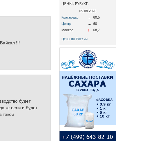
ЦЕНЫ, РУБ/КГ.
05.08.2026
Краснодар
↔
60,5
Центр
↔
60
Москва
↓
68,7
Цены по России
Байкал !!!
зводство будет
даже если и будет
в такой