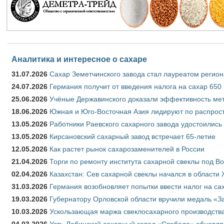
Аналитика и интересное о сахаре
31.07.2026
Сахар Земетчинского завода стал лауреатом регион
24.07.2026
Германия получит от введения налога на сахар 650
25.06.2026
Учёные Державинского доказали эффективность ме
18.06.2026
Южная и Юго-Восточная Азия лидируют по распрост
13.05.2026
Работники Раевского сахарного завода удостоились
13.05.2026
Кирсановский сахарный завод встречает 65-летие
12.05.2026
Как растет рынок сахарозаменителей в России
21.04.2026
Торги по ремонту института сахарной свеклы под В
02.04.2026
Казахстан: Сев сахарной свеклы начался в области 
31.03.2026
Германия возобновляет попытки ввести налог на сах
19.03.2026
Губернатору Орловской области вручили медаль «За
10.03.2026
Ускользающая маржа свеклосахарного производства
04.03.2026
Усть-Лабинский сахарный завод «Свобода» обновля