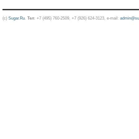
(c)
Sugar.Ru
.
Тел
: +7 (495) 760-2509, +7 (926) 624-3123, e-mail:
admin@sug