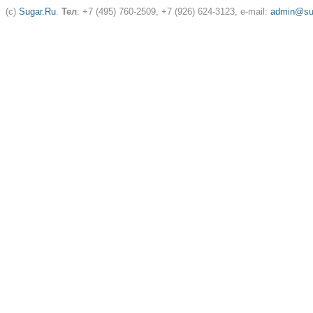
(c)
Sugar.Ru
.
Тел
: +7 (495) 760-2509, +7 (926) 624-3123, e-mail:
admin@sug