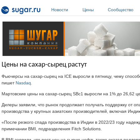
Перейти к основному содержанию
Новости
Цены
Сообщество
Цены на сахар-сырец растут
Фьючерсы на сахар-сырец на ICE выросли в пятницу, чему способ
пишет
Nasdaq
.
Мартовские цены на сахар-сырец SBc1 выросли на 1% до 26,62 цен
Дилеры заявили, что рынок продолжает получать поддержку от оп
производства у крупных азиатских производителей, включая Инди
«После резкого спада производства в Индии в 2022/23 году надеж
примечании BMI, подразделения Fitch Solutions.
В BMI заявили, что рост цен на сырую нефть также оказал поддерж