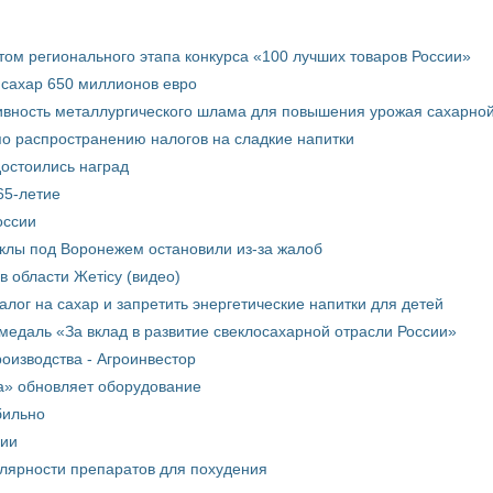
том регионального этапа конкурса «100 лучших товаров России»
 сахар 650 миллионов евро
вность металлургического шлама для повышения урожая сахарной
о распространению налогов на сладкие напитки
достоились наград
65-летие
оссии
еклы под Воронежем остановили из-за жалоб
в области Жетісу (видео)
лог на сахар и запретить энергетические напитки для детей
медаль «За вклад в развитие свеклосахарной отрасли России»
оизводства - Агроинвестор
а» обновляет оборудование
бильно
рии
улярности препаратов для похудения