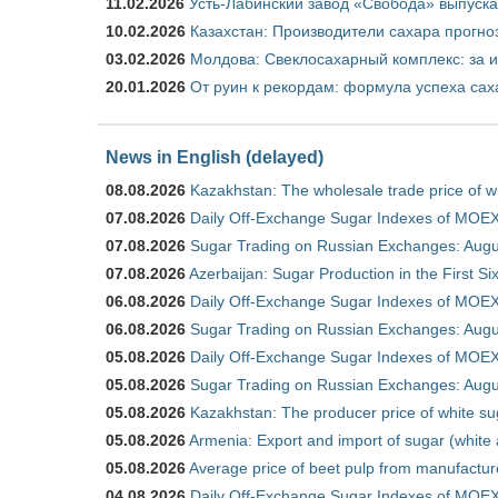
11.02.2026
Усть-Лабинский завод «Свобода» выпускае
10.02.2026
Казахстан: Производители сахара прогно
03.02.2026
Молдова: Свеклосахарный комплекс: за 
20.01.2026
От руин к рекордам: формула успеха сах
News in English (delayed)
08.08.2026
Kazakhstan: The wholesale trade price of w
07.08.2026
Daily Off-Exchange Sugar Indexes of MOEX
07.08.2026
Sugar Trading on Russian Exchanges: Augu
07.08.2026
Azerbaijan: Sugar Production in the First S
06.08.2026
Daily Off-Exchange Sugar Indexes of MOEX
06.08.2026
Sugar Trading on Russian Exchanges: Augu
05.08.2026
Daily Off-Exchange Sugar Indexes of MOEX
05.08.2026
Sugar Trading on Russian Exchanges: Augu
05.08.2026
Kazakhstan: The producer price of white su
05.08.2026
Armenia: Export and import of sugar (white
05.08.2026
Average price of beet pulp from manufactur
04.08.2026
Daily Off-Exchange Sugar Indexes of MOEX