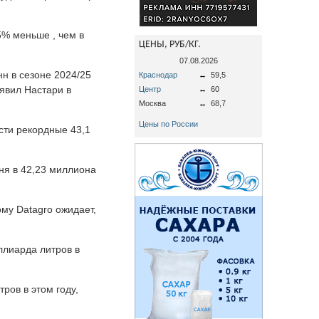
5% меньше , чем в
ЦЕНЫ, РУБ/КГ.
07.08.2026
н в сезоне 2024/25
Краснодар
↔
59,5
явил Настари в
Центр
↔
60
Москва
↔
68,7
Цены по России
сти рекордные 43,1
ня в 42,23 миллиона
му Datagro ожидает,
ллиарда литров в
ров в этом году,