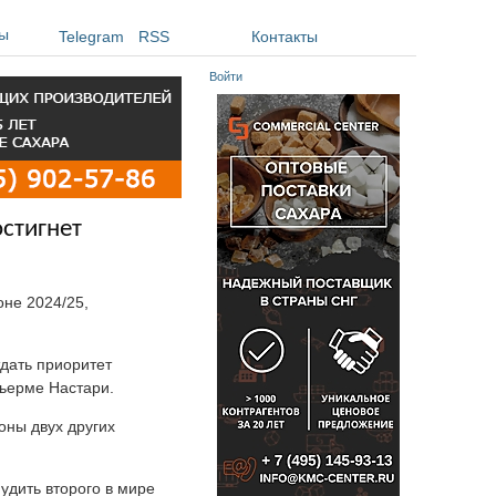
ы
Telegram
RSS
Контакты
Войти
стигнет
оне 2024/25,
тдать приоритет
льерме Настари.
оны двух других
удить второго в мире