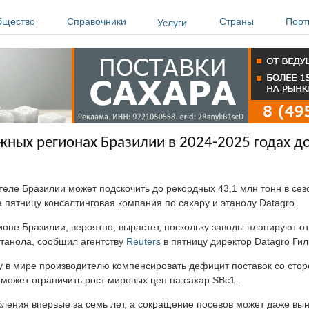
бщество
Справочники
Страны
Порт
Услуги
жных регионах Бразилии в 2024-2025 годах до
еле Бразилии может подскочить до рекордных 43,1 млн тонн в сез
 пятницу консалтинговая компания по сахару и этанолу Datagro.
оне Бразилии, вероятно, вырастет, поскольку заводы планируют о
этанола, сообщил агентству
Reuters
в пятницу директор Datagro Ги
 в мире производителю компенсировать дефицит поставок со стор
может ограничить рост мировых цен на сахар SBc1 .
бления впервые за семь лет, а сокращение посевов может даже вын