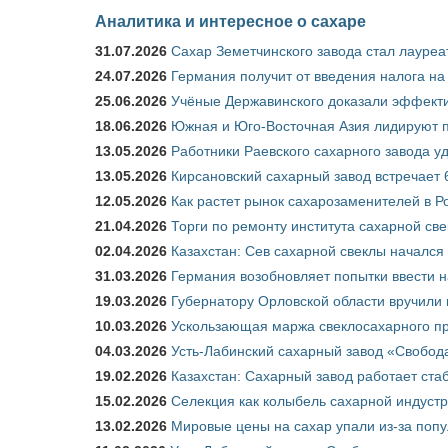
Аналитика и интересное о сахаре
31.07.2026
Сахар Земетчинского завода стал лауреа
24.07.2026
Германия получит от введения налога на
25.06.2026
Учёные Державинского доказали эффекти
18.06.2026
Южная и Юго-Восточная Азия лидируют п
13.05.2026
Работники Раевского сахарного завода у
13.05.2026
Кирсановский сахарный завод встречает 
12.05.2026
Как растет рынок сахарозаменителей в Р
21.04.2026
Торги по ремонту института сахарной св
02.04.2026
Казахстан: Сев сахарной свеклы начался 
31.03.2026
Германия возобновляет попытки ввести на
19.03.2026
Губернатору Орловской области вручили 
10.03.2026
Ускользающая маржа свеклосахарного пр
04.03.2026
Усть-Лабинский сахарный завод «Свобод
19.02.2026
Казахстан: Сахарный завод работает ста
15.02.2026
Селекция как колыбель сахарной индуст
13.02.2026
Мировые цены на сахар упали из-за поп