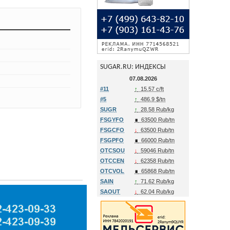
SUGAR.RU: ИНДЕКСЫ
07.08.2026
#11
↑
15.57 c/ft
#5
↑
486.9 $/tn
SUGR
↑
28.58 Rub/kg
FSGYFO
∎
63500 Rub/tn
FSGCFO
↓
63500 Rub/tn
FSGPFO
∎
66000 Rub/tn
OTCSOU
↓
59046 Rub/tn
OTCCEN
↓
62358 Rub/tn
OTCVOL
∎
65868 Rub/tn
SAIN
↑
71.62 Rub/kg
SAOUT
↓
62.04 Rub/kg