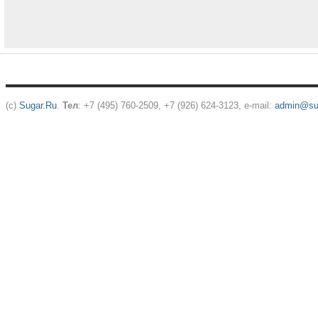
(c)
Sugar.Ru
.
Тел
: +7 (495) 760-2509, +7 (926) 624-3123, e-mail:
admin@sug