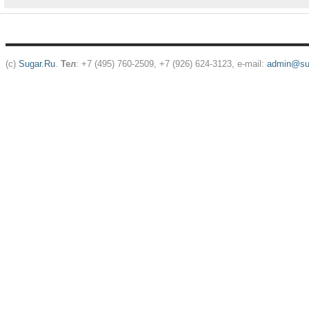
(c)
Sugar.Ru
.
Тел
: +7 (495) 760-2509, +7 (926) 624-3123, e-mail:
admin@sug