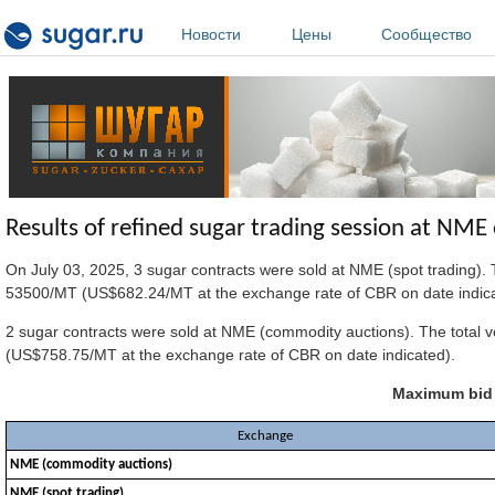
Перейти к основному содержанию
Новости
Цены
Сообщество
Results of refined sugar trading session at NME
On July 03, 2025, 3 sugar contracts were sold at NME (spot trading).
53500/MT (US$682.24/MT at the exchange rate of CBR on date indica
2 sugar contracts were sold at NME (commodity auctions). The total
(US$758.75/MT at the exchange rate of CBR on date indicated).
Maximum bid p
Exchange
NME (commodity auctions)
NME (spot trading)