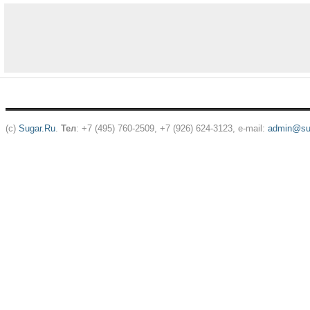
(c)
Sugar.Ru
.
Тел
: +7 (495) 760-2509, +7 (926) 624-3123, e-mail:
admin@sug