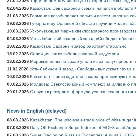
21.04.2026
Торги по ремонту института сахарной свеклы под В
02.04.2026
Казахстан: Сев сахарной свеклы начался в области 
31.03.2026
Германия возобновляет попытки ввести налог на сах
19.03.2026
Губернатору Орловской области вручили медаль «За
10.03.2026
Ускользающая маржа свеклосахарного производства
04.03.2026
Усть-Лабинский сахарный завод «Свобода» обновля
19.02.2026
Казахстан: Сахарный завод работает стабильно
15.02.2026
Селекция как колыбель сахарной индустрии
13.02.2026
Мировые цены на сахар упали из-за популярности 
11.02.2026
Усть-Лабинский завод «Свобода» выпускает сахар в 
10.02.2026
Казахстан: Производители сахара прогнозируют кол
03.02.2026
Молдова: Свеклосахарный комплекс: за иллюзию пл
20.01.2026
От руин к рекордам: формула успеха сахарного гиг
News in English (delayed)
08.08.2026
Kazakhstan: The wholesale trade price of white sugar i
07.08.2026
Daily Off-Exchange Sugar Indexes of MOEX as of Augu
07.08.2026
Sugar Trading on Russian Exchanges: August 7, 2026