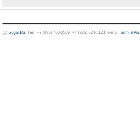
(c)
Sugar.Ru
.
Тел
: +7 (495) 760-2509, +7 (926) 624-3123, e-mail:
admin@sug