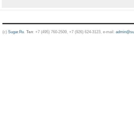
(c)
Sugar.Ru
.
Тел
: +7 (495) 760-2509, +7 (926) 624-3123, e-mail:
admin@sug