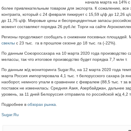
начала марта на 14% с 
более привлекательным товаром для экспорта. К сожалению, все
контракта, который с 24 февраля пикирует с 15,59 ц/ф до 12,26 ц
до 11,75 ц/ф. Мировые цены и беспрецедентные запасы российско
момент составляют порядка 26 руб./кг. Торги на сайте Агрокомплек
Регионы продолжают сообщать о снижении посевных площадей. М
свеклы
с 23 тыс. га в прошлом сезоне до 18 тыс. га (-22%).
По данным Союзроссахара на 10 марта 2020 года производство сах
мелассы, так что итоговое производство будет порядка 7,7 млн т.
По данным ж/д мониторинга Sugar.Ru, на 12 марта 2020 года тем
марта Россия импортировала 4,1 тыс. т белорусского сахара (в январ
наоборот, немного упали в сравнении с февралем (88,5 тыс. т за в
поставок не изменилась: Средняя Азия, Азербайджан, дальнее за
уровень, за 11 дней Белоруссия отправила по российской ж/д 4,2 ты
Подробнее в
обзорах рынка
.
Sugar.Ru