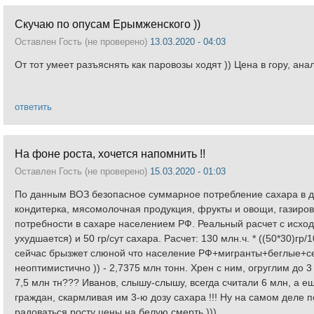
Скучаю по опусам Ерымженского ))
Оставлен
Гость (не проверено)
13.03.2020 - 04:03
От тот умеет разъяснять как паровозы ходят )) Цена в гору, ана
ответить
На фоне роста, хочется напомнить !!
Оставлен
Гость (не проверено)
15.03.2020 - 01:03
По данным ВОЗ безопасное суммарное потребление сахара в день
кондитерка, мясомолочная продукция, фрукты и овощи, газировка
потребности в сахаре населением РФ. Реальный расчет с исхо
ухудшается) и 50 гр/сут сахара. Расчет: 130 млн.ч. * ((50*30)гр
сейчас брызжет слюной что население РФ+мигранты+беглые+се
неоптимистично )) - 2,7375 млн тонн. Хрен с ним, огруглим до 
7,5 млн тн??? Иванов, слышу-слышу, всегда считали 6 млн, а ещ
граждан, скармливая им 3-ю дозу сахара !!! Ну на самом деле 
радоваться росту цены на белую смерть )))