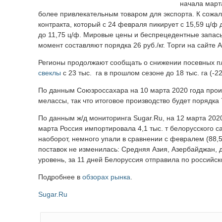
начала марта
более привлекательным товаром для экспорта. К сожа
контракта, который с 24 февраля пикирует с 15,59 ц/ф 
до 11,75 ц/ф. Мировые цены и беспрецедентные запасы
момент составляют порядка 26 руб./кг. Торги на сайте А
Регионы продолжают сообщать о снижении посевных пл
свеклы
с 23 тыс. га в прошлом сезоне до 18 тыс. га (-2
По данным Союзроссахара на 10 марта 2020 года произв
мелассы, так что итоговое производство будет порядка 7
По данным ж/д мониторинга Sugar.Ru, на 12 марта 202
марта Россия импортировала 4,1 тыс. т белорусского саха
наоборот, немного упали в сравнении с февралем (88,5 
поставок не изменилась: Средняя Азия, Азербайджан, 
уровень, за 11 дней Белоруссия отправила по российской
Подробнее в
обзорах рынка
.
Sugar.Ru