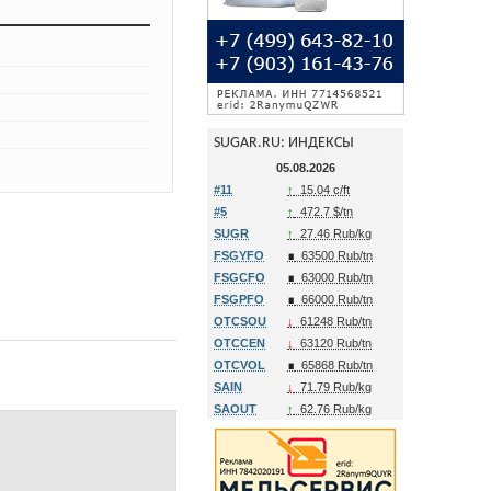
SUGAR.RU: ИНДЕКСЫ
05.08.2026
#11
↑
15.04 c/ft
#5
↑
472.7 $/tn
SUGR
↑
27.46 Rub/kg
FSGYFO
∎
63500 Rub/tn
FSGCFO
∎
63000 Rub/tn
FSGPFO
∎
66000 Rub/tn
OTCSOU
↓
61248 Rub/tn
OTCCEN
↓
63120 Rub/tn
OTCVOL
∎
65868 Rub/tn
SAIN
↓
71.79 Rub/kg
SAOUT
↑
62.76 Rub/kg