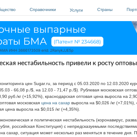
бщество
Справочники
Страны
Порт
Услуги
ская нестабильность привели к росту оптовы
ниторинга цен Sugar.ru, за период с 05.03.2020 по 12.03.2020 ку
05.03 - 66,08 р./$, на 12.03 - 71,47 р./$). Рублевая московская опто
,90 руб./кг (+15,92%), краснодарская оптовая цена выросла на 2,90 
оптовая московская
цена на сахар
выросла на $0,026 /кг (+7,01%),
я цена выросла на $0,015 /кг (+4,35%).
экономическая и политическая нестабильность (коронавирус, разв
рубля, российская Конституция) с непредсказуемыми последствиями
на сахар, ситуация может несколько раз меняться в течение дня. 