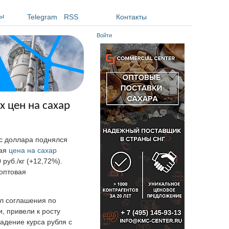
ы
Telegram
RSS
Контакты
Войти
х цен на сахар
рс доллара поднялся
вая
цена на сахар
руб./кг (+12,72%).
 оптовая
ал соглашения по
, привели к росту
Падение курса рубля с