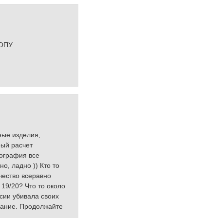
*ОПУ
ные изделия,
рый расчет
мография все
но, ладно )) Кто то
чество всеравно
 19/20? Что то около
ссии убивала своих
имание. Продолжайте