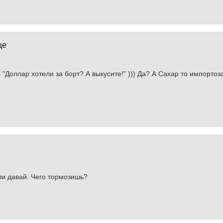
це
ть "Доллар хотели за борт? А выкусите!" ))) Да? А Сахар то импорт
ли давай. Чего тормозишь?