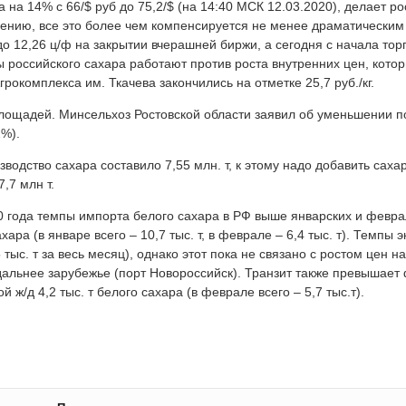
 на 14% с 66/$ руб до 75,2/$ (на 14:40 МСК 12.03.2020), делает р
лению, все это более чем компенсируется не менее драматическим
до 12,26 ц/ф на закрытии вчерашней биржи, а сегодня с начала тор
 российского сахара работают против роста внутренних цен, кото
грокомплекса им. Ткачева закончились на отметке 25,7 руб./кг.
ощадей. Минсельхоз Ростовской области заявил об уменьшении п
2%).
одство сахара составило 7,55 млн. т, к этому надо добавить сахар
,7 млн т.
0 года темпы импорта белого сахара в РФ выше январских и феврал
ра (в январе всего – 10,7 тыс. т, в феврале – 6,4 тыс. т). Темпы эк
тыс. т за весь месяц), однако этот пока не связано с ростом цен н
дальнее зарубежье (порт Новороссийск). Транзит также превышает
 ж/д 4,2 тыс. т белого сахара (в феврале всего – 5,7 тыс.т).