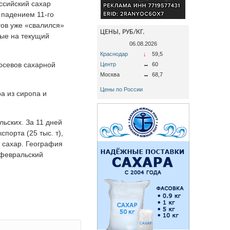
оссийский сахар
 падением 11-го
гов уже «свалился»
ЦЕНЫ, РУБ/КГ.
рые на текущий
06.08.2026
Краснодар
↓
59,5
осевов сахарной
Центр
↔
60
Москва
↔
68,7
Цены по России
а из сиропа и
ьских. За 11 дней
спорта (25 тыс. т),
а сахар. География
 февральский