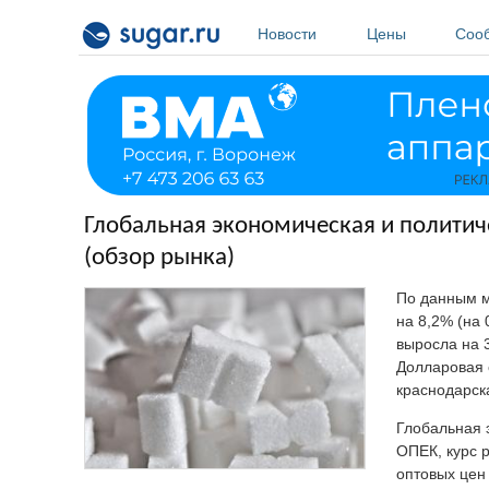
Перейти к основному содержанию
Новости
Цены
Соо
Глобальная экономическая и политиче
(обзор рынка)
По данным мо
на 8,2% (на 
выросла на 3
Долларовая 
краснодарска
Глобальная 
ОПЕК, курс 
оптовых цен 