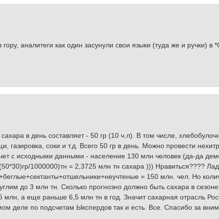
 гору, аналитеги как один засунули свои языки (туда же и ручки) в 
ара в день составляет - 50 гр (10 ч.л). В том числе, хлебобулоч
 газировка, соки и т.д. Всего 50 гр в день. Можно провести нехит
чет с исходными данными - население 130 млн человек (да-да де
 ((50*30)гр/1000000)тн = 2,3725 млн тн сахара ))) Нравиться???? Лад
беглые+сектанты+отшельники+неучтеные = 150 млн. чел. Но коли
руглим до 3 млн тн. Сколько прогнозно должно быть сахара в сезоне
6 млн, а еще раньше 6,5 млн тн в год. Значит сахарная отрасль Ро
амом деле по подсчетам Ыкспердов так и есть. Все. Спасибо за вн