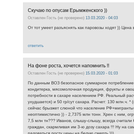
Скучаю по опусам Ерымженского ))
Оставлен
Гость (не проверено)
13.03.2020 - 04:03
От тот умеет разъяснять как паровозы ходят )) Цена в
ответить
На фоне роста, хочется напомнить !!
Оставлен
Гость (не проверено)
15.03.2020 - 01:03
По данным ВОЗ безопасное суммарное потребление сах
кондитерка, мясомолочная продукция, фрукты и овощи,
потребности в сахаре населением РФ. Реальный рас
ухудшается) и 50 гр/сут сахара. Расчет: 130 млн.ч. *
сейчас брызжет слюной что население РФ+мигранты+
неоптимистично )) - 2,7375 млн тонн. Хрен с ним, ог
7,5 млн тн??? Иванов, слышу-слышу, всегда считали 
граждан, скармливая им 3-ю дозу сахара !!! Ну на с
радоваться росту цены на белую смерть )))