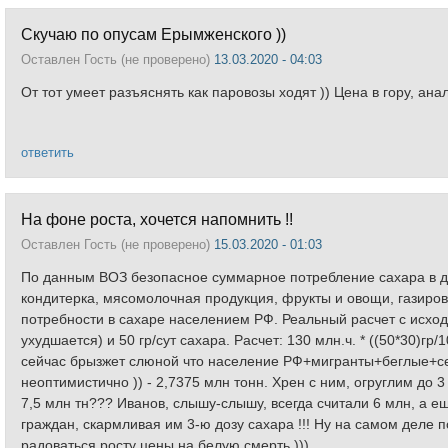
Скучаю по опусам Ерымженского ))
Оставлен
Гость (не проверено)
13.03.2020 - 04:03
От тот умеет разъяснять как паровозы ходят )) Цена в гору, ана
ответить
На фоне роста, хочется напомнить !!
Оставлен
Гость (не проверено)
15.03.2020 - 01:03
По данным ВОЗ безопасное суммарное потребление сахара в день
кондитерка, мясомолочная продукция, фрукты и овощи, газировка
потребности в сахаре населением РФ. Реальный расчет с исхо
ухудшается) и 50 гр/сут сахара. Расчет: 130 млн.ч. * ((50*30)гр
сейчас брызжет слюной что население РФ+мигранты+беглые+се
неоптимистично )) - 2,7375 млн тонн. Хрен с ним, огруглим до 
7,5 млн тн??? Иванов, слышу-слышу, всегда считали 6 млн, а ещ
граждан, скармливая им 3-ю дозу сахара !!! Ну на самом деле 
радоваться росту цены на белую смерть )))