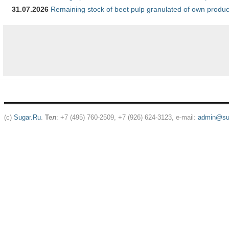
31.07.2026
Remaining stock of beet pulp granulated of own produc
(c)
Sugar.Ru
.
Тел
: +7 (495) 760-2509, +7 (926) 624-3123, e-mail:
admin@sug