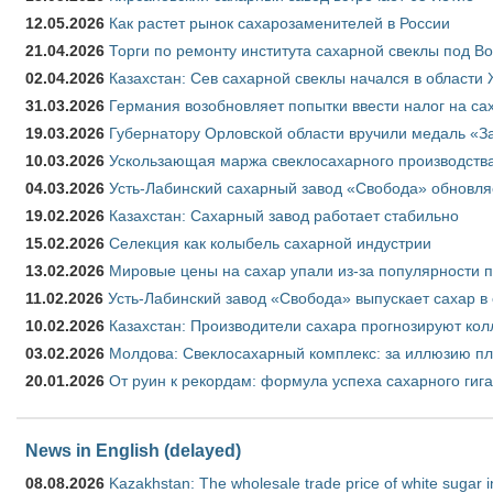
12.05.2026
Как растет рынок сахарозаменителей в России
21.04.2026
Торги по ремонту института сахарной свеклы под В
02.04.2026
Казахстан: Сев сахарной свеклы начался в области 
31.03.2026
Германия возобновляет попытки ввести налог на сах
19.03.2026
Губернатору Орловской области вручили медаль «За
10.03.2026
Ускользающая маржа свеклосахарного производства
04.03.2026
Усть-Лабинский сахарный завод «Свобода» обновля
19.02.2026
Казахстан: Сахарный завод работает стабильно
15.02.2026
Селекция как колыбель сахарной индустрии
13.02.2026
Мировые цены на сахар упали из-за популярности 
11.02.2026
Усть-Лабинский завод «Свобода» выпускает сахар в 
10.02.2026
Казахстан: Производители сахара прогнозируют кол
03.02.2026
Молдова: Свеклосахарный комплекс: за иллюзию пл
20.01.2026
От руин к рекордам: формула успеха сахарного гиг
News in English (delayed)
08.08.2026
Kazakhstan: The wholesale trade price of white sugar i