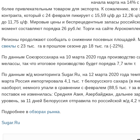
начала марта на 14% с 
более привлекательным товаром для экспорта. К сожалению, все
контракта, который с 24 февраля пикирует с 15,59 ц/ф до 12,26 ц
до 11,75 ц/ф. Мировые цены и беспрецедентные запасы российско
момент составляют порядка 26 руб./кг. Торги на сайте Агрокомплек
Регионы продолжают сообщать о снижении посевных площадей. М
свеклы
с 23 тыс. га в прошлом сезоне до 18 тыс. га (-22%).
По данным Союзроссахара на 10 марта 2020 года производство сах
мелассы, так что итоговое производство будет порядка 7,7 млн т.
По данным ж/д мониторинга Sugar.Ru, на 12 марта 2020 года тем
марта Россия импортировала 4,1 тыс. т белорусского сахара (в январ
наоборот, немного упали в сравнении с февралем (88,5 тыс. т за в
поставок не изменилась: Средняя Азия, Азербайджан, дальнее за
уровень, за 11 дней Белоруссия отправила по российской ж/д 4,2 ты
Подробнее в
обзорах рынка
.
Sugar.Ru