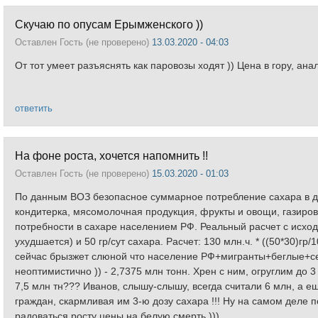
Скучаю по опусам Ерымженского ))
Оставлен
Гость (не проверено)
13.03.2020 - 04:03
От тот умеет разъяснять как паровозы ходят )) Цена в гору, ана
ответить
На фоне роста, хочется напомнить !!
Оставлен
Гость (не проверено)
15.03.2020 - 01:03
По данным ВОЗ безопасное суммарное потребление сахара в день
кондитерка, мясомолочная продукция, фрукты и овощи, газировка
потребности в сахаре населением РФ. Реальный расчет с исхо
ухудшается) и 50 гр/сут сахара. Расчет: 130 млн.ч. * ((50*30)гр
сейчас брызжет слюной что население РФ+мигранты+беглые+се
неоптимистично )) - 2,7375 млн тонн. Хрен с ним, огруглим до 
7,5 млн тн??? Иванов, слышу-слышу, всегда считали 6 млн, а ещ
граждан, скармливая им 3-ю дозу сахара !!! Ну на самом деле 
радоваться росту цены на белую смерть )))