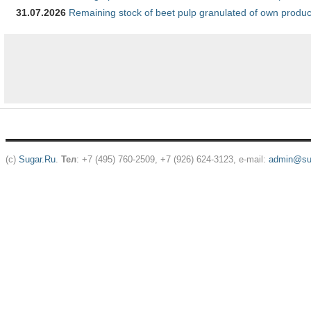
31.07.2026
Remaining stock of beet pulp granulated of own produc
(c)
Sugar.Ru
.
Тел
: +7 (495) 760-2509, +7 (926) 624-3123, e-mail:
admin@sug