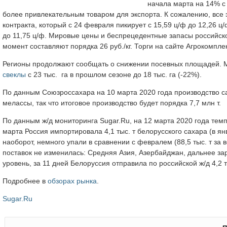
начала марта на 14% с 
более привлекательным товаром для экспорта. К сожалению, все
контракта, который с 24 февраля пикирует с 15,59 ц/ф до 12,26 ц
до 11,75 ц/ф. Мировые цены и беспрецедентные запасы российско
момент составляют порядка 26 руб./кг. Торги на сайте Агрокомплек
Регионы продолжают сообщать о снижении посевных площадей. М
свеклы
с 23 тыс. га в прошлом сезоне до 18 тыс. га (-22%).
По данным Союзроссахара на 10 марта 2020 года производство сах
мелассы, так что итоговое производство будет порядка 7,7 млн т.
По данным ж/д мониторинга Sugar.Ru, на 12 марта 2020 года тем
марта Россия импортировала 4,1 тыс. т белорусского сахара (в январ
наоборот, немного упали в сравнении с февралем (88,5 тыс. т за в
поставок не изменилась: Средняя Азия, Азербайджан, дальнее за
уровень, за 11 дней Белоруссия отправила по российской ж/д 4,2 ты
Подробнее в
обзорах рынка
.
Sugar.Ru