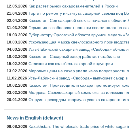
12.05.2026
Как растет рынок сахарозаменителей в России
21.04.2026
Торги по ремонту института сахарной свеклы под В
02.04.2026
Казахстан: Сев сахарной свеклы начался в области 
31.03.2026
Германия возобновляет попытки ввести налог на сах
19.03.2026
Губернатору Орловской области вручили медаль «За
10.03.2026
Ускользающая маржа свеклосахарного производства
04.03.2026
Усть-Лабинский сахарный завод «Свобода» обновля
19.02.2026
Казахстан: Сахарный завод работает стабильно
15.02.2026
Селекция как колыбель сахарной индустрии
13.02.2026
Мировые цены на сахар упали из-за популярности 
11.02.2026
Усть-Лабинский завод «Свобода» выпускает сахар в 
10.02.2026
Казахстан: Производители сахара прогнозируют кол
03.02.2026
Молдова: Свеклосахарный комплекс: за иллюзию пл
20.01.2026
От руин к рекордам: формула успеха сахарного гиг
News in English (delayed)
08.08.2026
Kazakhstan: The wholesale trade price of white sugar i