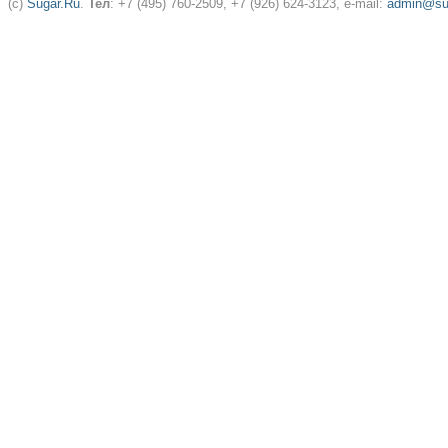
(c)
Sugar.Ru
.
Тел
: +7 (495) 760-2509, +7 (926) 624-3123, e-mail:
admin@sug