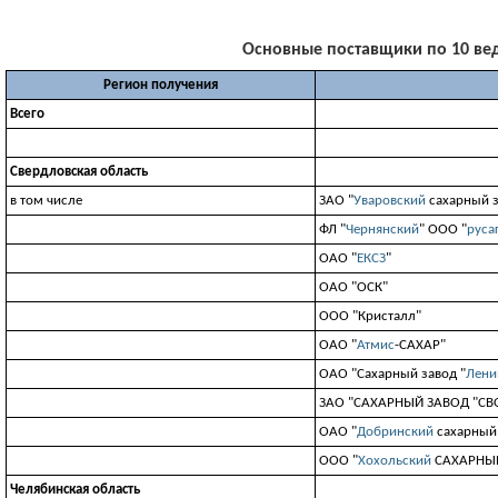
Основные поставщики по 10 веду
Регион получения
Всего
Свердловская область
в том числе
ЗАО "
Уваровский
сахарный з
ФЛ "
Чернянский
" ООО "
руса
ОАО "
ЕКСЗ
"
ОАО "ОСК"
ООО "Кристалл"
ОАО "
Атмис
-САХАР"
ОАО "Сахарный завод "
Лени
ЗАО "САХАРНЫЙ ЗАВОД "СВ
ОАО "
Добринский
сахарный 
ООО "
Хохольский
САХАРНЫ
Челябинская область