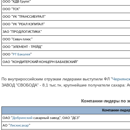
ООО "КДВ Групп"
ООО "ТСК"
ООО "УК "ТРАНССИБУРАЛ"
ООО "УК "РЕАЛ КЭПИТАЛ"
ЗАО "ПРОДЛОГИСТИКА"
ООО "Севуч плюс"
OOO "ЭЛEMEHT - TPEЙД"
ООО "
РТ Бакалея
"
ОАО "КОНДИТЕРСКИЙ КОНЦЕРН БАБАЕВСКИЙ"
По внутрироссийским отрузкам лидерами выступили ФЛ "
Чернянс
ЗАВОД "СВОБОДА" - 8,1 тыс.тн, крупнейшие получатели сахара: 
Компании-лидеры по экс
Компании-лидер
ОАО "
Добринский
сахарный завод", ОАО "ДСЗ"
АО "
Лискисахар
"