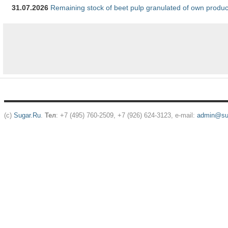
31.07.2026
Remaining stock of beet pulp granulated of own produc
(c)
Sugar.Ru
.
Тел
: +7 (495) 760-2509, +7 (926) 624-3123, e-mail:
admin@sug