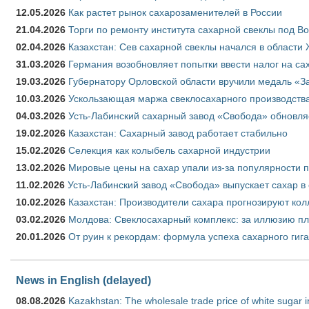
12.05.2026
Как растет рынок сахарозаменителей в России
21.04.2026
Торги по ремонту института сахарной свеклы под В
02.04.2026
Казахстан: Сев сахарной свеклы начался в области 
31.03.2026
Германия возобновляет попытки ввести налог на сах
19.03.2026
Губернатору Орловской области вручили медаль «За
10.03.2026
Ускользающая маржа свеклосахарного производства
04.03.2026
Усть-Лабинский сахарный завод «Свобода» обновля
19.02.2026
Казахстан: Сахарный завод работает стабильно
15.02.2026
Селекция как колыбель сахарной индустрии
13.02.2026
Мировые цены на сахар упали из-за популярности 
11.02.2026
Усть-Лабинский завод «Свобода» выпускает сахар в 
10.02.2026
Казахстан: Производители сахара прогнозируют кол
03.02.2026
Молдова: Свеклосахарный комплекс: за иллюзию пл
20.01.2026
От руин к рекордам: формула успеха сахарного гиг
News in English (delayed)
08.08.2026
Kazakhstan: The wholesale trade price of white sugar i