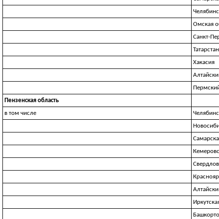
Челябинс
Омская о
Санкт-Пе
Татарстан
Хакасия
Алтайски
Пермский
Пензенская область
в том числе
Челябинс
Новосиби
Самарска
Кемеровс
Свердлов
Краснояр
Алтайски
Иркутска
Башкорто