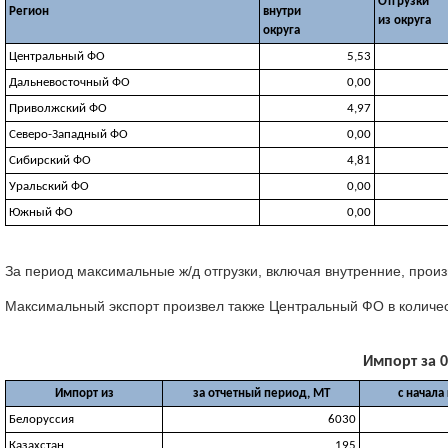
Отгрузки
Регион
внутри
из округа
округа
Центральный ФО
5,53
Дальневосточный ФО
0,00
Приволжский ФО
4,97
Северо-Западный ФО
0,00
Сибирский ФО
4,81
Уральский ФО
0,00
Южный ФО
0,00
За период максимальные ж/д отгрузки, включая внутренние, произ
Максимальный экспорт произвел также Центральный ФО в количест
Импорт за 0
Импорт из
за отчетный период, МТ
с начала
Белоруссия
6030
Казахстан
195