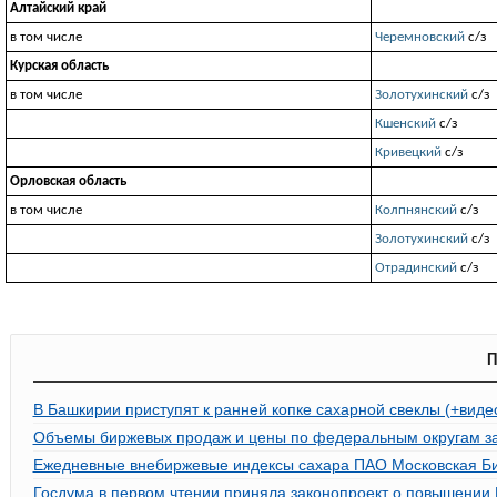
Алтайский край
в том числе
Черемновский
с/з
Курская область
в том числе
Золотухинский
с/з
Кшенский
с/з
Кривецкий
с/з
Орловская область
в том числе
Колпнянский
с/з
Золотухинский
с/з
Отрадинский
с/з
П
В Башкирии приступят к ранней копке сахарной свеклы (+виде
Объемы биржевых продаж и цены по федеральным округам за 
Ежедневные внебиржевые индексы сахара ПАО Московская Би
Госдума в первом чтении приняла законопроект о повышении