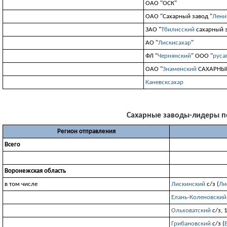
ОАО "ОСК"
ОАО "Сахарный завод "
Лени
ЗАО "
Тбилисский
сахарный 
АО "
Лискисахар
"
ФЛ "
Чернянский
" ООО "
руса
ОАО "
Знаменский
САХАРНЫЙ
Каневсксахар
Сахарные заводы-лидеры по 
Регион отправления
Всего
Воронежская область
в том числе
Лискинский
с/з (
Ли
Елань-Коленовский
Ольховатский
с/з, 
Грибановский
с/з (