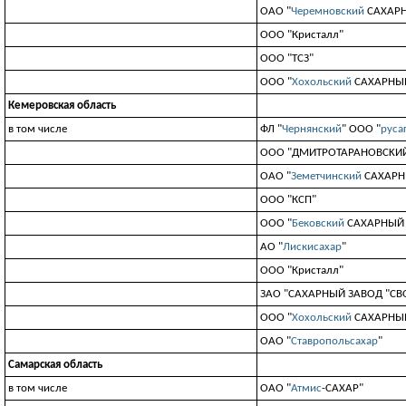
ОАО "
Черемновский
САХАРН
ООО "Кристалл"
ООО "ТСЗ"
ООО "
Хохольский
САХАРНЫ
Кемеровская область
в том числе
ФЛ "
Чернянский
" ООО "
руса
OOO "ДMИTPOTAPAHOBCKИЙ
ОАО "
Земетчинский
САХАРН
ООО "КСП"
ООО "
Бековский
САХАРНЫЙ
АО "
Лискисахар
"
ООО "Кристалл"
ЗАО "САХАРНЫЙ ЗАВОД "СВ
ООО "
Хохольский
САХАРНЫ
ОАО "
Ставропольсахар
"
Самарская область
в том числе
ОАО "
Атмис
-САХАР"