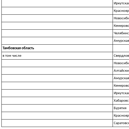
Иркутска
Краснояр
Новосиби
Кемеровс
Челябинс
Амурская
Тамбовская область
в том числе
Свердлов
Новосиби
Алтайски
Амурская
Кемеровс
Иркутска
Хабаровс
Бурятия
Краснояр
Саратовс