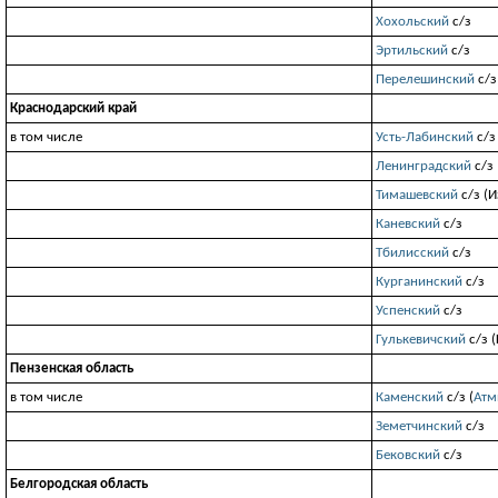
Хохольский
с/з
Эртильский
с/з
Перелешинский
с/з
Краснодарский край
в том числе
Усть-Лабинский
с/з 
Ленинградский
с/з
Тимашевский
с/з (
Каневский
с/з
Тбилисский
с/з
Курганинский
с/з
Успенский
с/з
Гулькевичский
с/з (
Пензенская область
в том числе
Каменский
с/з (
Атм
Земетчинский
с/з
Бековский
с/з
Белгородская область