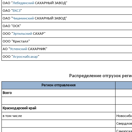
ОАО "
Лебедянский
САХАРНЫЙ ЗАВОД"
ОАО "
ЕКСЗ
"
ОАО "
Чишминский
САХАРНЫЙ ЗАВОД"
ОАО "ОСК"
ООО "
Эртильский
САХАР"
ООО "Кристалл"
АО "
Успенский
САХАРНИК"
ООО "
Агроснабсахар
"
Распределение отгрузок регио
Регион отправления
Всего
Краснодарский край
в том числе
Новосиби
Свердлов
Самарска