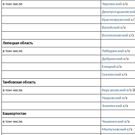
в том числе
Чернянский
с/з
Дмитротарановски
Краснояружский
с/
Валуйский
с/з
Волоконовский
с/з 
Липецкая область
в том числе
Лебедянский
с/з
Добринский
с/з
Елецкий
с/з
Грязинский
с/з
Тамбовская область
в том числе
Кирсановский
с/з (
Уваровский
с/з
Знаменский
с/з
Башкортостан
в том числе
Чишминский
с/з
Мелеузовский
с/з