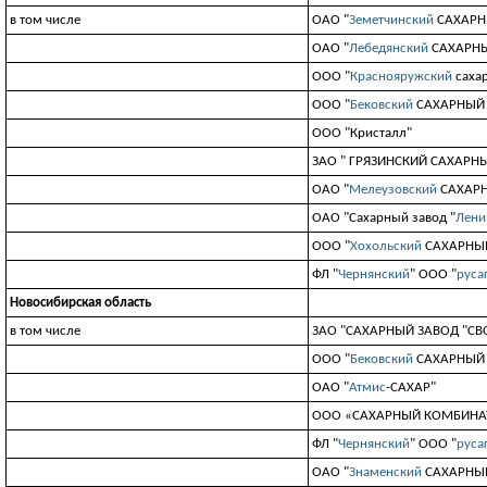
в том числе
ОАО "
Земетчинский
САХАРН
ОАО "
Лебедянский
САХАРНЫ
ООО "
Краснояружский
саха
ООО "
Бековский
САХАРНЫЙ
ООО "Кристалл"
ЗАО " ГPЯЗИНСКИЙ САХАРН
ОАО "
Мелеузовский
САХАРН
ОАО "Сахарный завод "
Лени
ООО "
Хохольский
САХАРНЫ
ФЛ "
Чернянский
" ООО "
руса
Новосибирская область
в том числе
ЗАО "САХАРНЫЙ ЗАВОД "СВ
ООО "
Бековский
САХАРНЫЙ
ОАО "
Атмис
-САХАР"
ООО «САХАРНЫЙ КОМБИНА
ФЛ "
Чернянский
" ООО "
руса
ОАО "
Знаменский
САХАРНЫЙ