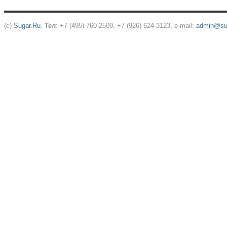
(c)
Sugar.Ru
.
Тел
: +7 (495) 760-2509, +7 (926) 624-3123, e-mail:
admin@sug